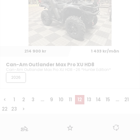
214 900 kr
1 433 kr/mån
Can-Am Outlander Max Pro XU HD8
Can-Am Outlander Max Pro XU HD8 -26 *Hunter Edition*
2026
<
1
2
3
…
9
10
11
12
13
14
15
…
21
22
23
>