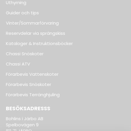
Uthyrning
Guider och tips
Vinter/Sommarförvaring
Reservdelar via sprängskiss
Kataloger & Instruktionsböcker
Chassi Snöskoter
Chassi ATV
Förarbevis Vattenskoter
Förarbevis Snöskoter
Förarbevis Terränghjuling
BESÖKSADRESSS
Bohlins i Järbo AB
Spelbovägen 9
811 71 JÄRBO