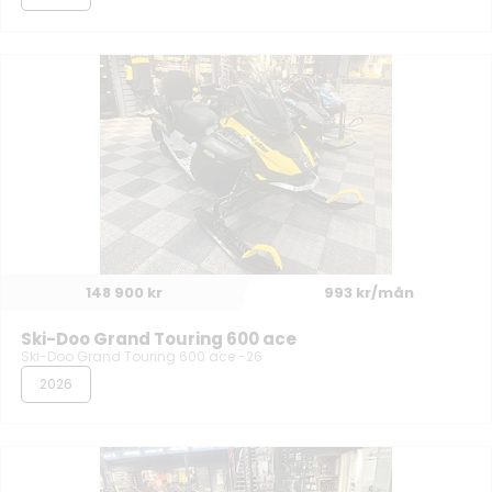
148 900 kr
993 kr/mån
Ski-Doo Grand Touring 600 ace
Ski-Doo Grand Touring 600 ace -26
2026