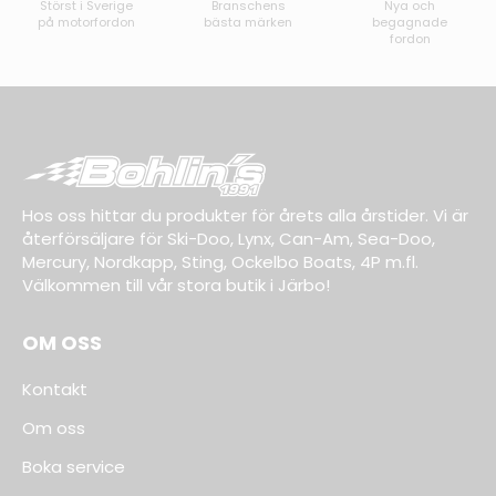
Störst i Sverige
Branschens
Nya och
på motorfordon
bästa märken
begagnade
fordon
Hos oss hittar du produkter för årets alla årstider. Vi är
återförsäljare för Ski-Doo, Lynx, Can-Am, Sea-Doo,
Mercury, Nordkapp, Sting, Ockelbo Boats, 4P m.fl.
Välkommen till vår stora butik i Järbo!
OM OSS
Kontakt
Om oss
Boka service