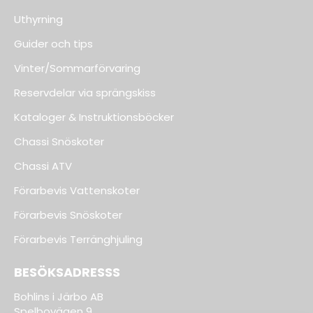
Uthyrning
Guider och tips
Vinter/Sommarförvaring
Reservdelar via sprängskiss
Kataloger & Instruktionsböcker
Chassi Snöskoter
Chassi ATV
Förarbevis Vattenskoter
Förarbevis Snöskoter
Förarbevis Terränghjuling
BESÖKSADRESSS
Bohlins i Järbo AB
Spelbovägen 9