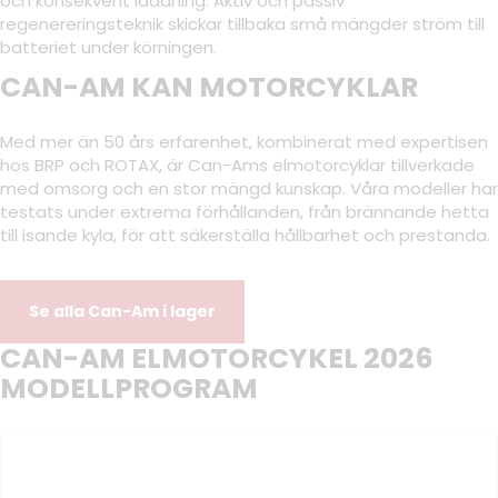
och konsekvent laddning. Aktiv och passiv
regenereringsteknik skickar tillbaka små mängder ström till
batteriet under körningen.
CAN-AM KAN MOTORCYKLAR
Med mer än 50 års erfarenhet, kombinerat med expertisen
hos BRP och ROTAX, är Can-Ams elmotorcyklar tillverkade
med omsorg och en stor mängd kunskap. Våra modeller har
testats under extrema förhållanden, från brännande hetta
till isande kyla, för att säkerställa hållbarhet och prestanda.
Se alla Can-Am i lager
CAN-AM ELMOTORCYKEL 2026
MODELLPROGRAM