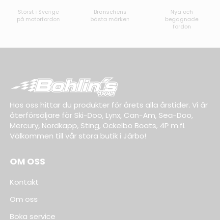
Störst i Sverige
Branschens
Nya och
på motorfordon
bästa märken
begagnade
fordon
Hos oss hittar du produkter för årets alla årstider. Vi är
återförsäljare för Ski-Doo, Lynx, Can-Am, Sea-Doo,
Mercury, Nordkapp, Sting, Ockelbo Boats, 4P m.fl.
Välkommen till vår stora butik i Järbo!
OM OSS
Kontakt
Om oss
Boka service