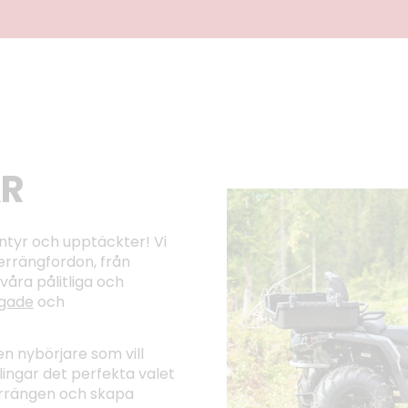
AR
entyr och upptäckter! Vi
terrängfordon, från
 våra pålitliga och
gade
och
en nybörjare som vill
ingar det perfekta valet
terrängen och skapa