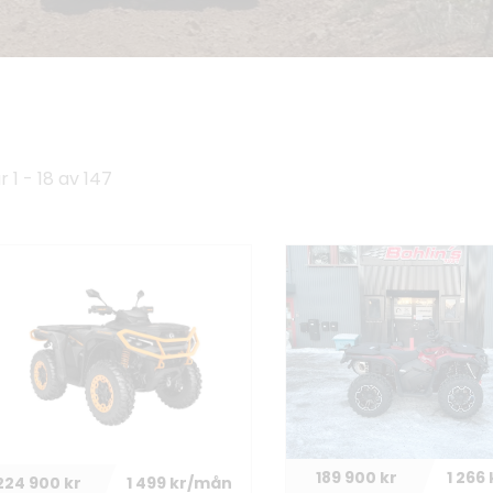
r 1 - 18 av 147
189 900 kr
1 266
224 900 kr
1 499 kr/mån