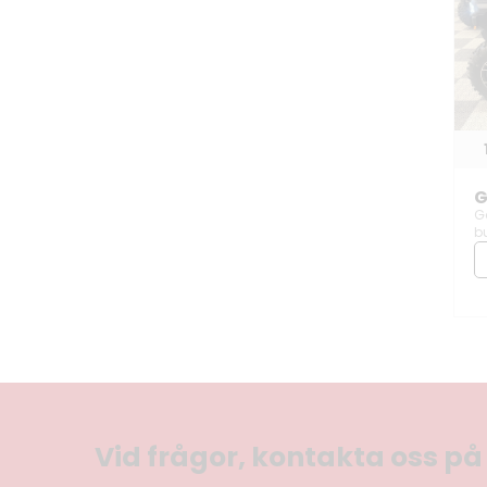
G
G
b
Vid frågor, kontakta oss p