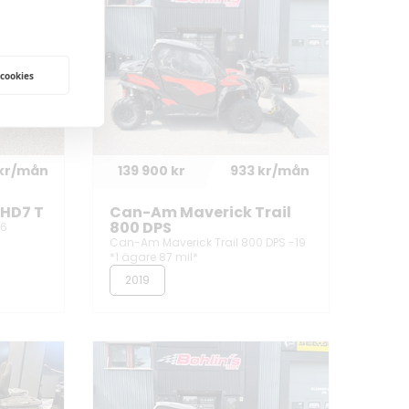
 cookies
 kr/mån
139 900 kr
933 kr/mån
 HD7 T
Can-Am Maverick Trail
800 DPS
26
Can-Am Maverick Trail 800 DPS -19
*1 ägare 87 mil*
2019