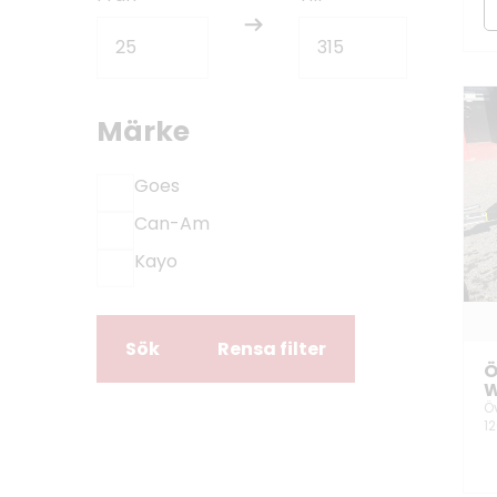
Märke
Goes
Can-Am
Kayo
Sök
Rensa filter
Ö
W
Ö
1