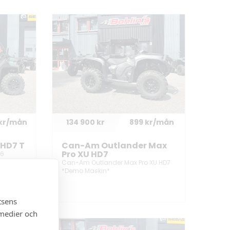
 kr/mån
134 900 kr
899 kr/mån
 HD7 T
Can-Am Outlander Max
Pro XU HD7
26
Can-Am Outlander Max Pro XU HD7
*Demo Maskin*
tsens
 medier och