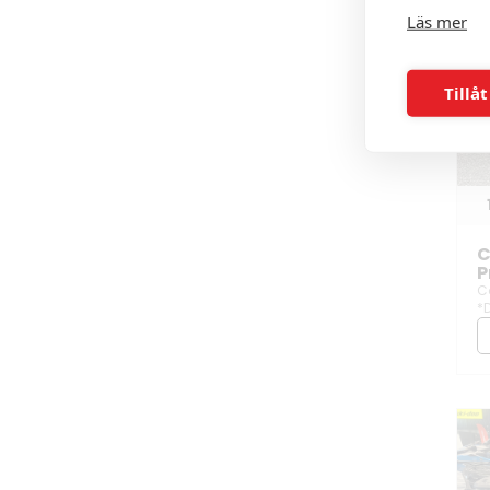
Läs mer
Tillåt
C
P
C
*