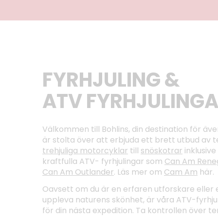
FYRHJULING &
ATV FYRHJULING
Välkommen till Bohlins, din destination för äv
är stolta över att erbjuda ett brett utbud av 
trehjuliga motorcyklar
till
snöskotrar
inklusive
kraftfulla ATV- fyrhjulingar som
Can Am Rene
Can Am Outlander
. Läs mer om
Cam Am
här.
Oavsett om du är en erfaren utforskare eller 
uppleva naturens skönhet, är våra ATV-fyrhjul
för din nästa expedition. Ta kontrollen över 