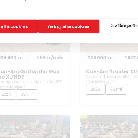
 alla cookies
Avböj alla cookies
Inställningar för
134 900 kr
899 kr/mån
229 000 kr
1 527
an-Am Outlander Max
Can-Am Traxter XU
ro XU HD7
Can-Am Traxter XU HD7 T -
*Demo Maskin*
an-Am Outlander Max Pro XU HD7
Demo Maskin*
2026
36 mil
2026
25 mil