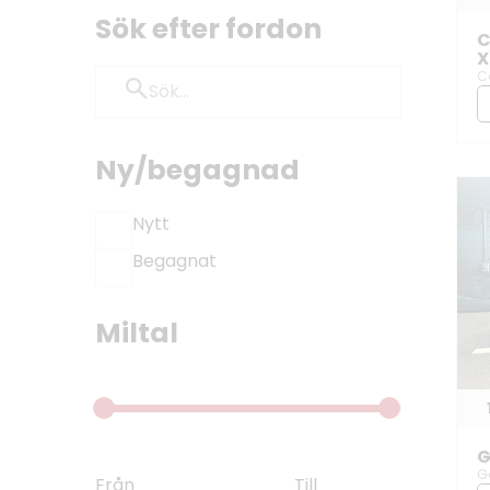
Sök efter fordon
C
X
C
Ny/begagnad
Nytt
Begagnat
Miltal
G
G
Från
Till