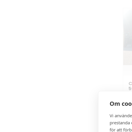
C
5
C
-
Om coo
Vi använde
prestanda o
för att för