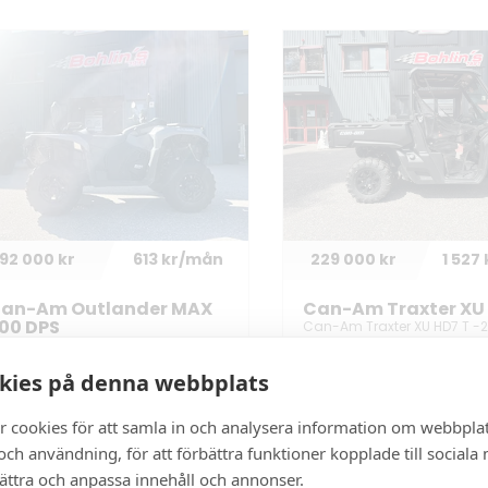
92 000 kr
613 kr/mån
229 000 kr
1 527
an-Am Outlander MAX
Can-Am Traxter XU
00 DPS
Can-Am Traxter XU HD7 T -
*Demo Maskin*
an-Am Outlander MAX 500 DPS
24
2026
kies på denna webbplats
2024
315 mil
r cookies för att samla in och analysera information om webbpla
ch användning, för att förbättra funktioner kopplade till sociala
bättra och anpassa innehåll och annonser.