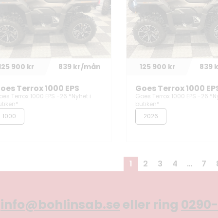
125 900 kr
839 kr/mån
125 900 kr
839 
oes Terrox 1000 EPS
Goes Terrox 1000 EP
oes Terrox 1000 EPS -26 *Nyhet i
Goes Terrox 1000 EPS -26 *Ny
utiken*
butiken*
1000
2026
1
2
3
4
…
7
å
info@bohlinsab.se
eller ring
0290-