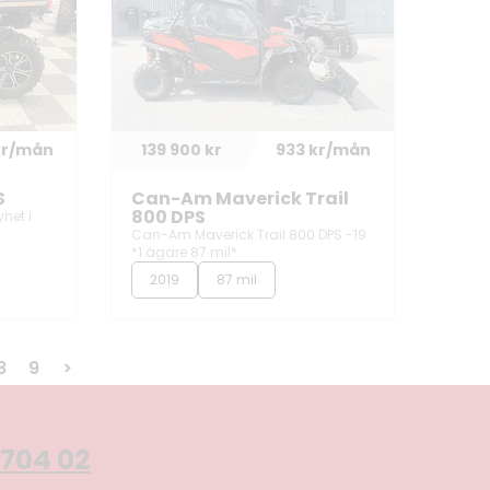
kr/mån
139 900 kr
933 kr/mån
S
Can-Am Maverick Trail
800 DPS
het i
Can-Am Maverick Trail 800 DPS -19
*1 ägare 87 mil*
2019
87 mil
8
9
>
704 02