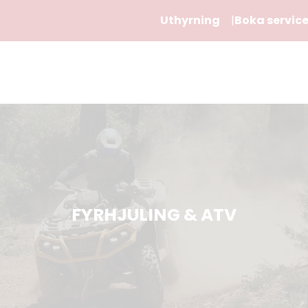
Uthyrning
Boka servic
FYRHJULING & ATV