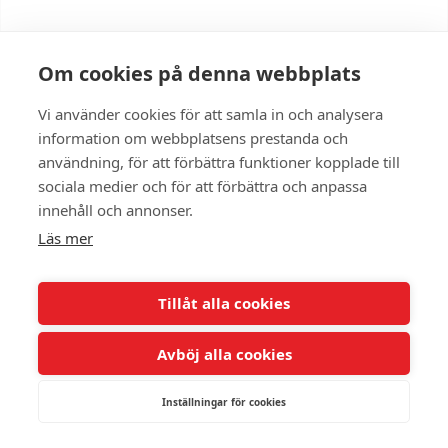
Om cookies på denna webbplats
Ski-Doo Skandic 2026
Vi använder cookies för att samla in och analysera
Pris från 137 900 kr
information om webbplatsens prestanda och
användning, för att förbättra funktioner kopplade till
Brutal styrka möter förfinad kapacitet med Skandic. Massiv
dragkapacitet och stort fotavtryck gör det enkelt att utföra stora
sociala medier och för att förbättra och anpassa
jobb och ger en fantastisk flytförmåga för att ta sig dit den behövs.
innehåll och annonser.
Läs mer
Tillåt alla cookies
Avböj alla cookies
Inställningar för cookies