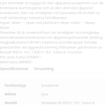
Lynx Shredder är byggd för den djupaste pudersnön och de
brantaste sluttningarna och är den ultimata djupsnö-
snöskotern. Den tar smidighet och precision till en helt ny
nivå vid körning i extrema förhållanden.
hyper-silver---viper-red platinum-silver-satin---deep-
black
Shredder RE är oöverträffad i sin smidighet och körglädje,
avsmalnande bandtunnel och djupsnöoptimerade fjädring.
Högkvalitatets KYB PRO Kashima-stötdämpare förhöjer
prestandan vid aggressiv körning. Råstyrkan garanteras av
Rotax® 850 E-TEC / 850 E-TEC Turbo R-motorer.
Pris utan turbo:235900:-
Med turbo:288900:-
Specifikationer
Utrustning
Fordonstyp
Snöskoter
Märke
Lynx
Modell
Shredder RE 850 E-TEC Turbo R