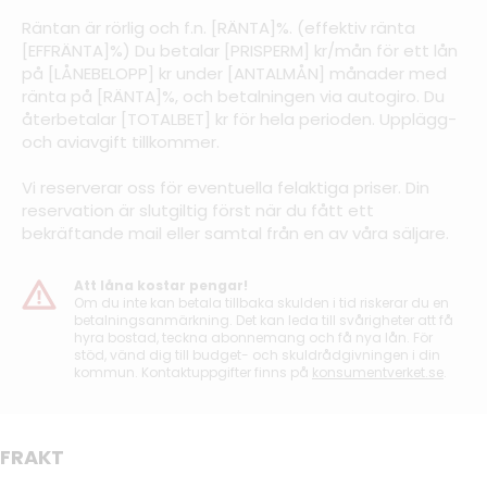
Räntan är rörlig och f.n. [RÄNTA]%. (effektiv ränta
[EFFRÄNTA]%) Du betalar [PRISPERM] kr/mån för ett lån
på [LÅNEBELOPP] kr under [ANTALMÅN] månader med
ränta på [RÄNTA]%, och betalningen via autogiro. Du
återbetalar [TOTALBET] kr för hela perioden. Upplägg-
och aviavgift tillkommer.
Vi reserverar oss för eventuella felaktiga priser. Din
reservation är slutgiltig först när du fått ett
bekräftande mail eller samtal från en av våra säljare.
Att låna kostar pengar!
Om du inte kan betala tillbaka skulden i tid riskerar du en
betalningsanmärkning. Det kan leda till svårigheter att få
hyra bostad, teckna abonnemang och få nya lån. För
stöd, vänd dig till budget- och skuldrådgivningen i din
kommun. Kontaktuppgifter finns på
konsumentverket.se
.
FRAKT