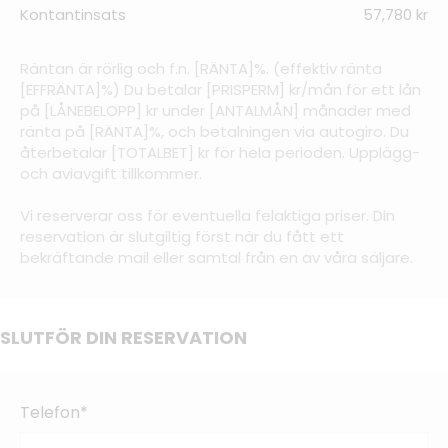
Kontantinsats
57,780 kr
Räntan är rörlig och f.n. [RÄNTA]%. (effektiv ränta
[EFFRÄNTA]%) Du betalar [PRISPERM] kr/mån för ett lån
på [LÅNEBELOPP] kr under [ANTALMÅN] månader med
ränta på [RÄNTA]%, och betalningen via autogiro. Du
återbetalar [TOTALBET] kr för hela perioden. Upplägg-
och aviavgift tillkommer.
Vi reserverar oss för eventuella felaktiga priser. Din
reservation är slutgiltig först när du fått ett
bekräftande mail eller samtal från en av våra säljare.
SLUTFÖR DIN RESERVATION
Telefon*