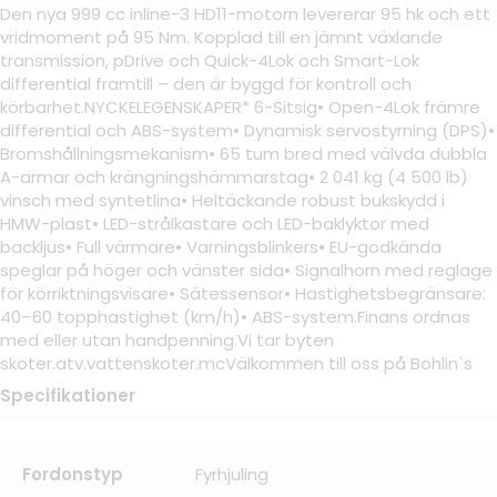
Den nya 999 cc inline-3 HD11-motorn levererar 95 hk och ett
vridmoment på 95 Nm. Kopplad till en jämnt växlande
transmission, pDrive och Quick-4Lok och Smart-Lok
differential framtill – den är byggd för kontroll och
körbarhet.NYCKELEGENSKAPER* 6-Sitsig• Open-4Lok främre
differential och ABS-system• Dynamisk servostyrning (DPS)•
Bromshållningsmekanism• 65 tum bred med välvda dubbla
A-armar och krängningshämmarstag• 2 041 kg (4 500 lb)
vinsch med syntetlina• Heltäckande robust bukskydd i
HMW-plast• LED-strålkastare och LED-baklyktor med
backljus• Full värmare• Varningsblinkers• EU-godkända
speglar på höger och vänster sida• Signalhorn med reglage
för körriktningsvisare• Sätessensor• Hastighetsbegränsare:
40–60 topphastighet (km/h)• ABS-system.Finans ordnas
med eller utan handpenning.Vi tar byten
skoter.atv.vattenskoter.mcVälkommen till oss på Bohlin`s
Specifikationer
Fordonstyp
Fyrhjuling