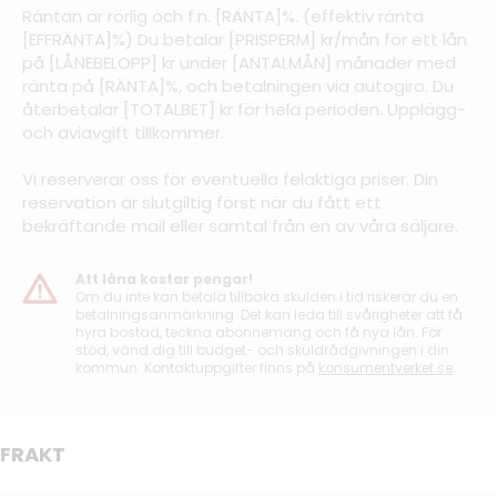
Räntan är rörlig och f.n. [RÄNTA]%. (effektiv ränta
[EFFRÄNTA]%) Du betalar [PRISPERM] kr/mån för ett lån
på [LÅNEBELOPP] kr under [ANTALMÅN] månader med
ränta på [RÄNTA]%, och betalningen via autogiro. Du
återbetalar [TOTALBET] kr för hela perioden. Upplägg-
och aviavgift tillkommer.
Vi reserverar oss för eventuella felaktiga priser. Din
reservation är slutgiltig först när du fått ett
bekräftande mail eller samtal från en av våra säljare.
Att låna kostar pengar!
Om du inte kan betala tillbaka skulden i tid riskerar du en
betalningsanmärkning. Det kan leda till svårigheter att få
hyra bostad, teckna abonnemang och få nya lån. För
stöd, vänd dig till budget- och skuldrådgivningen i din
kommun. Kontaktuppgifter finns på
konsumentverket.se
.
FRAKT