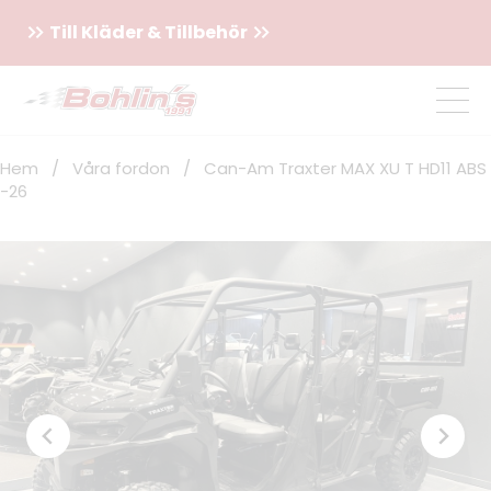
Till Kläder & Tillbehör
Hem
/
Våra fordon
/
Can-Am Traxter MAX XU T HD11 ABS
-26