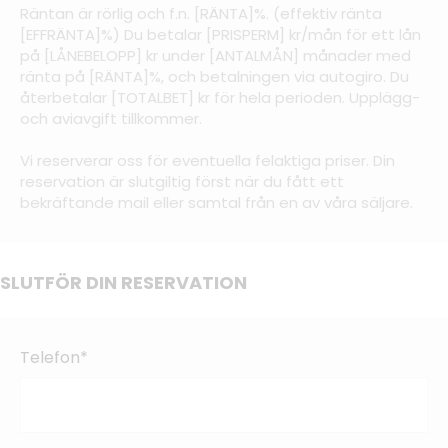
Räntan är rörlig och f.n. [RÄNTA]%. (effektiv ränta
[EFFRÄNTA]%) Du betalar [PRISPERM] kr/mån för ett lån
på [LÅNEBELOPP] kr under [ANTALMÅN] månader med
ränta på [RÄNTA]%, och betalningen via autogiro. Du
återbetalar [TOTALBET] kr för hela perioden. Upplägg-
och aviavgift tillkommer.
Vi reserverar oss för eventuella felaktiga priser. Din
reservation är slutgiltig först när du fått ett
bekräftande mail eller samtal från en av våra säljare.
SLUTFÖR DIN RESERVATION
Telefon*