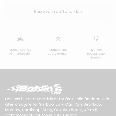
Störst i Sverige
Branschens
Nya och
på motorfordon
bästa märken
begagnade
fordon
Hos oss hittar du produkter för årets alla årstider. Vi är
återförsäljare för Ski-Doo, Lynx, Can-Am, Sea-Doo,
Mercury, Nordkapp, Sting, Ockelbo Boats, 4P m.fl.
Välkommen till vår stora butik i Järbo!