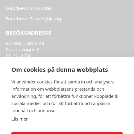
Förarbevis Snöskoter
Förarbevis Terränghjuling
BESÖKSADRESSS
Bohlins i Järbo AB
Spelbovägen 9
811 71 JÄRBO
Om cookies på denna webbplats
Till Kläder & Tillbehör
Vi använder cookies för att samla in och analysera
information om webbplatsens prestanda och
ÖPPETTIDER BUTIK:
användning, för att förbättra funktioner kopplade till
sociala medier och för att förbättra och anpassa
Vardagar 8-17
innehåll och annonser.
ÖPPETTIDER VERKSTAD:
Läs mer
Vardagar 8-17