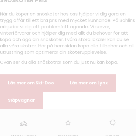
SNÖSKOTER PRIS
När du köper en snöskoter hos oss hjälper vi dig göra en
trygg affär till ett bra pris med mycket kunnande. På Bohlins
erbjuder vi dig ett problemfritt ägande. Vi servar,
vinterförvarar och hjälper dig med allt du behöver för att
köpa och äga din snöskoter. I våra stora lokaler kan du se
alla våra skotrar. Här på hemsidan köpa alla tillbehör och all
utrustning som optimerar din skoterupplevelse.
Ovan ser du alla snöskotrar som du just nu kan köpa.
Läs mer om Ski-Doo
Läs mer om Lynx
Släpvagnar
Störst i Sverige
Branschens
Nya och