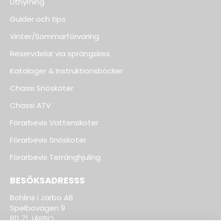
Uthyrning
Guider och tips
Vinter/Sommarförvaring
Reservdelar via sprängskiss
Kataloger & Instruktionsböcker
Chassi Snöskoter
Chassi ATV
Förarbevis Vattenskoter
Förarbevis Snöskoter
Förarbevis Terränghjuling
BESÖKSADRESSS
Bohlins i Järbo AB
Spelbovägen 9
811 71 JÄRBO