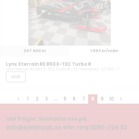
247 900 kr
1 653 kr/mån
Lynx Xterrain RE 850 E-TEC Turbo R
Lynx Xterrain RE 850 E-TEC Turbo R -25 *Kampanj -27.000:-*
2025
<
1
2
3
…
5
6
7
8
9
10
>
Vid frågor, kontakta oss på
info@bohlinsab.se
eller ring
0290-704 02