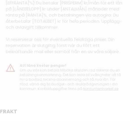
[EFFRÄNTA]%) Du betalar [PRISPERM] kr/mån för ett lån
på [LÅNEBELOPP] kr under [ANTALMÅN] månader med
ränta på [RÄNTA]%, och betalningen via autogiro. Du
återbetalar [TOTALBET] kr för hela perioden. Upplägg-
och aviavgift tillkommer.
Vi reserverar oss för eventuella felaktiga priser. Din
reservation är slutgiltig först när du fått ett
bekräftande mail eller samtal från en av våra säljare.
Att låna kostar pengar!
Om du inte kan betala tillbaka skulden i tid riskerar du en
betalningsanmärkning. Det kan leda till svårigheter att få
hyra bostad, teckna abonnemang och få nya lån. För
stöd, vänd dig till budget- och skuldrådgivningen i din
kommun. Kontaktuppgifter finns på
konsumentverket.se
.
FRAKT