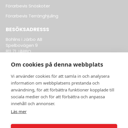
Förarbevis Snöskoter
Förarbevis Terränghjuling
BESÖKSADRESSS
Bohlins i Järbo AB
Spelbovägen 9
811 71 JÄRBO
Om cookies på denna webbplats
Till Kläder & Tillbehör
Vi använder cookies för att samla in och analysera
information om webbplatsens prestanda och
ÖPPETTIDER BUTIK:
användning, för att förbättra funktioner kopplade till
sociala medier och för att förbättra och anpassa
Vardagar 8-17
innehåll och annonser.
ÖPPETTIDER VERKSTAD:
Läs mer
Vardagar 8-17
info@bohlinsab.se