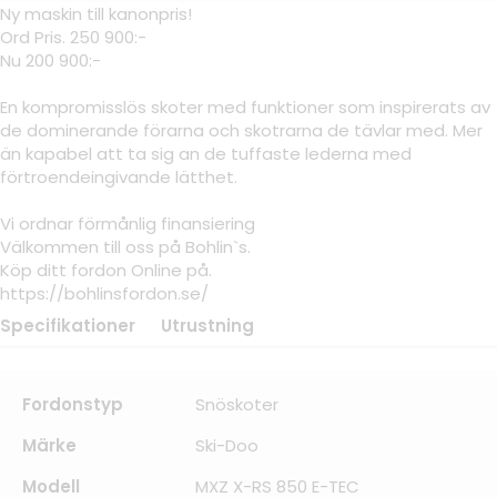
Ny maskin till kanonpris!
Ord Pris. 250 900:-
Nu 200 900:-
En kompromisslös skoter med funktioner som inspirerats av
de dominerande förarna och skotrarna de tävlar med. Mer
än kapabel att ta sig an de tuffaste lederna med
förtroendeingivande lätthet.
Vi ordnar förmånlig finansiering
Välkommen till oss på Bohlin`s.
Köp ditt fordon Online på.
https://bohlinsfordon.se/
Specifikationer
Utrustning
Fordonstyp
Snöskoter
Märke
Ski-Doo
Modell
MXZ X-RS 850 E-TEC