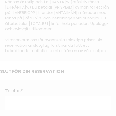
Räntan är rörlig och f.n. [RÄNTA]%. (effektiv ränta
[EFFRÄNTA]%) Du betalar [PRISPERM] kr/mån för ett lån
på [LÅNEBELOPP] kr under [ANTALMÅN] månader med
ränta på [RÄNTA]%, och betalningen via autogiro. Du
återbetalar [TOTALBET] kr för hela perioden. Upplägg-
och aviavgift tillkommer.
Vi reserverar oss för eventuella felaktiga priser. Din
reservation är slutgiltig först när du fått ett
bekräftande mail eller samtal från en av våra säljare.
SLUTFÖR DIN RESERVATION
Telefon*