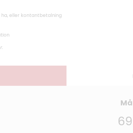
 ha, eller kontantbetalning
ation
r.
Må
69