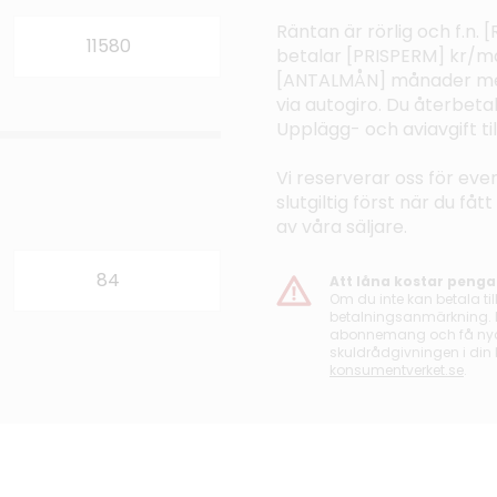
Räntan är rörlig och f.n.
betalar [PRISPERM] kr/må
[ANTALMÅN] månader med
via autogiro. Du återbeta
Upplägg- och aviavgift t
Vi reserverar oss för even
slutgiltig först när du få
av våra säljare.
Att låna kostar penga
Om du inte kan betala til
betalningsanmärkning. De
abonnemang och få nya l
skuldrådgivningen i din
konsumentverket.se
.