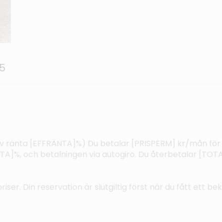
15
ktiv ränta [EFFRÄNTA]%) Du betalar [PRISPERM] kr/mån för
%, och betalningen via autogiro. Du återbetalar [TOTAL
riser. Din reservation är slutgiltig först när du fått ett b