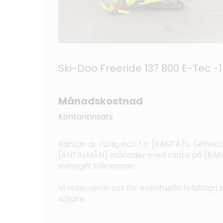
Ski-Doo Freeride 137 800 E-Tec -
Månadskostnad
Kontantinsats
Räntan är rörlig och f.n. [RÄNTA]%. (effe
[ANTALMÅN] månader med ränta på [RÄNTA]
aviavgift tillkommer.
Vi reserverar oss för eventuella felaktiga p
säljare.