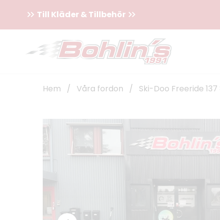
Till Kläder & Tillbehör
Hem
/
Våra fordon
/
Ski-Doo Freeride 137