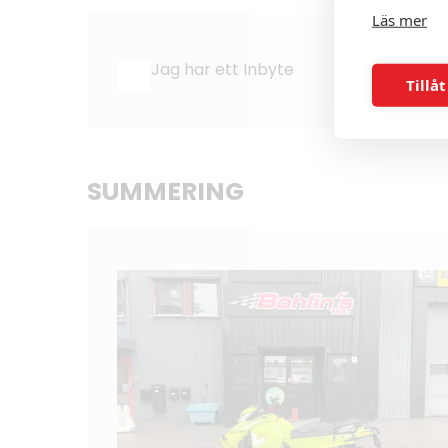
Läs mer
Jag har ett Inbyte
Tillåt
SUMMERING