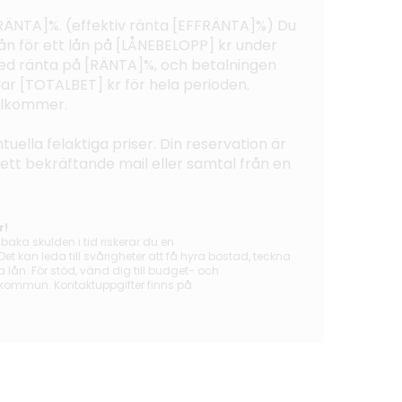
 [RÄNTA]%. (effektiv ränta [EFFRÄNTA]%) Du
n för ett lån på [LÅNEBELOPP] kr under
 ränta på [RÄNTA]%, och betalningen
lar [TOTALBET] kr för hela perioden.
illkommer.
tuella felaktiga priser. Din reservation är
tt ett bekräftande mail eller samtal från en
r!
lbaka skulden i tid riskerar du en
t kan leda till svårigheter att få hyra bostad, teckna
ån. För stöd, vänd dig till budget- och
 kommun. Kontaktuppgifter finns på