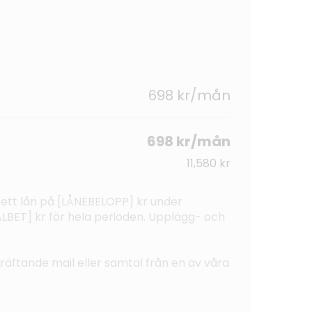
698 kr/mån
698 kr/mån
11,580 kr
 ett lån på [LÅNEBELOPP] kr under
BET] kr för hela perioden. Upplägg- och
ekräftande mail eller samtal från en av våra