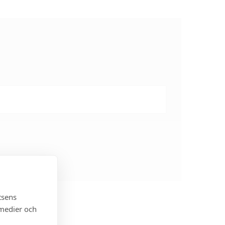
tsens
 medier och