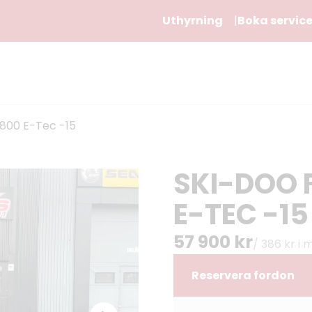
Uthyrning
Boka servic
 800 E-Tec -15
SKI-DOO F
E-TEC -15
57 900 kr
/ 386 kr i
Reservera fordon