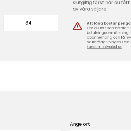
slutgiltig först när du få
av våra säljare.
Att låna kostar penga
Om du inte kan betala til
betalningsanmärkning. De
abonnemang och få nya l
skuldrådgivningen i din
konsumentverket.se
.
Ange ort