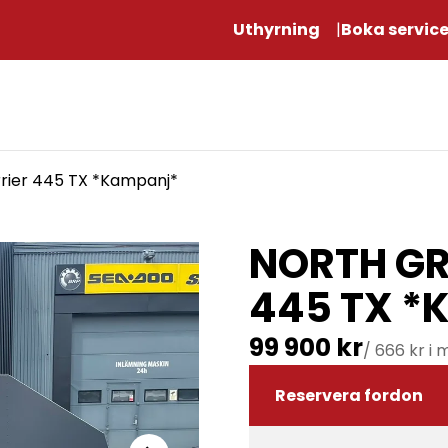
Uthyrning
Boka servic
rier 445 TX *Kampanj*
NORTH GR
445 TX *
99 900 kr
/ 666 kr i
Reservera fordon