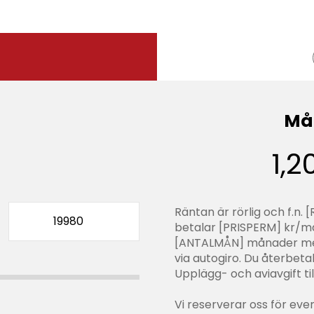
Må
1,
Räntan är rörlig och f.n.
betalar [PRISPERM] kr/må
[ANTALMÅN] månader med
via autogiro. Du återbeta
Upplägg- och aviavgift t
Vi reserverar oss för even