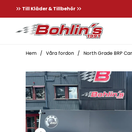
Till Kläder & Tillbehör
Hem
/
Våra fordon
/
North Grade BRP Car