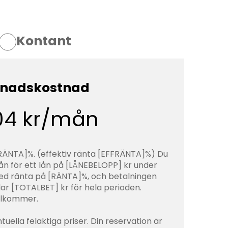
Kontant
nadskostnad
204 kr/mån
 [RÄNTA]%. (effektiv ränta [EFFRÄNTA]%) Du
n för ett lån på [LÅNEBELOPP] kr under
 ränta på [RÄNTA]%, och betalningen
lar [TOTALBET] kr för hela perioden.
illkommer.
tuella felaktiga priser. Din reservation är