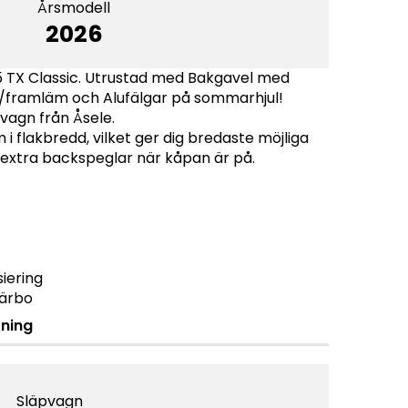
Årsmodell
2026
5 TX Classic. Utrustad med Bakgavel med
a/framläm och Alufälgar på sommarhjul!
svagn från Åsele.
 i flakbredd, vilket ger dig bredaste möjliga
 extra backspeglar när kåpan är på.
siering
Järbo
tning
Släpvagn