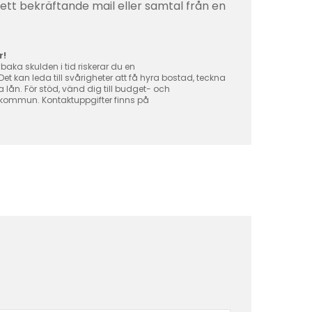
tt ett bekräftande mail eller samtal från en
r!
lbaka skulden i tid riskerar du en
t kan leda till svårigheter att få hyra bostad, teckna
ån. För stöd, vänd dig till budget- och
 kommun. Kontaktuppgifter finns på