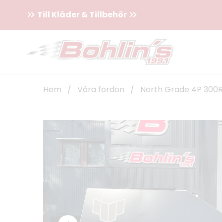
Till Kläder & Tillbehör
Hem
/
Våra fordon
/
North Grade 4P 300