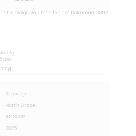
t och smidigt släp med 150 cm flakbredd. 300R
siering
Järbo
tning
Släpvagn
North Grade
4P 300R
2025