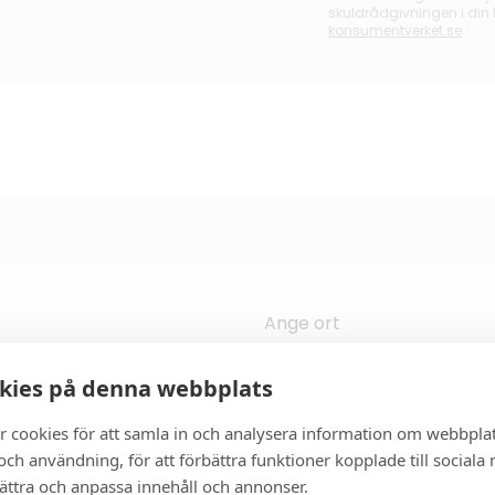
skuldrådgivningen i din
konsumentverket.se
.
Ange ort
kies på denna webbplats
r cookies för att samla in och analysera information om webbpla
ch användning, för att förbättra funktioner kopplade till sociala
bättra och anpassa innehåll och annonser.