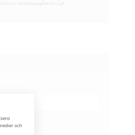
 kommun. Kontaktuppgifter finns på
tsens
 medier och