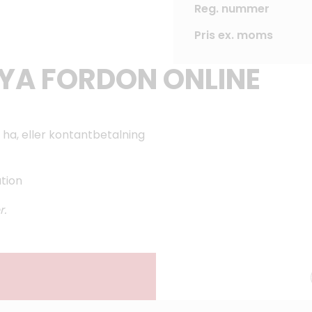
Reg. nummer
Pris ex. moms
NYA FORDON ONLINE
 ha, eller kontantbetalning
ation
r.