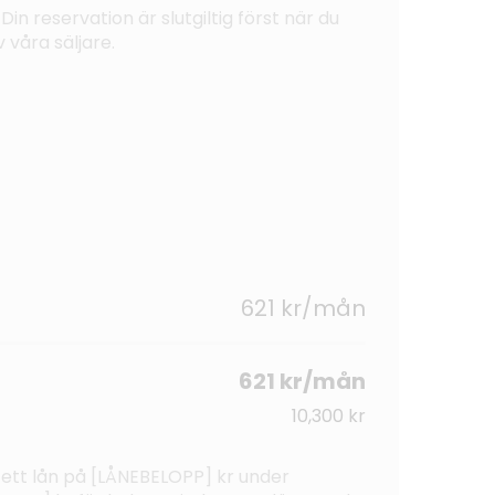
Din reservation är slutgiltig först när du
 våra säljare.
621 kr/mån
621 kr/mån
10,300 kr
 ett lån på [LÅNEBELOPP] kr under