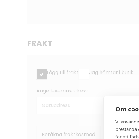
FRAKT
Lägg till frakt
Jag hämtar i butik
Ange leveransadress
Om coo
Vi använde
prestanda o
Beräkna fraktkostnad
Rensa
för att för