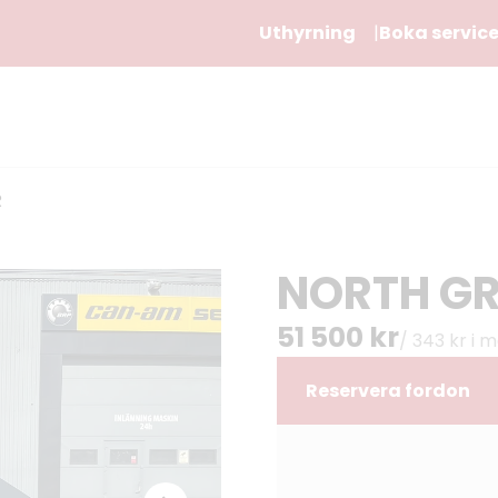
Uthyrning
Boka servic
R
NORTH GR
51 500 kr
/ 343 kr i
Reservera fordon