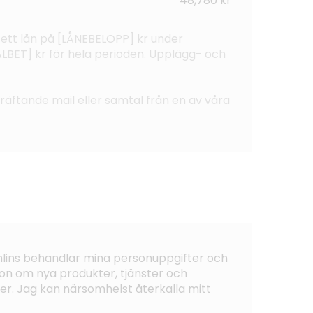
48,780 kr
 ett lån på [LÅNEBELOPP] kr under
BET] kr för hela perioden. Upplägg- och
ekräftande mail eller samtal från en av våra
ohlins behandlar mina personuppgifter och
on om nya produkter, tjänster och
er. Jag kan närsomhelst återkalla mitt