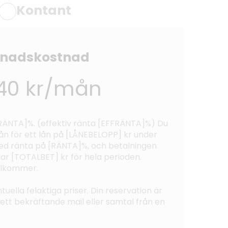
Kontant
nadskostnad
40 kr/mån
 [RÄNTA]%. (effektiv ränta [EFFRÄNTA]%) Du
n för ett lån på [LÅNEBELOPP] kr under
 ränta på [RÄNTA]%, och betalningen
lar [TOTALBET] kr för hela perioden.
illkommer.
tuella felaktiga priser. Din reservation är
tt ett bekräftande mail eller samtal från en