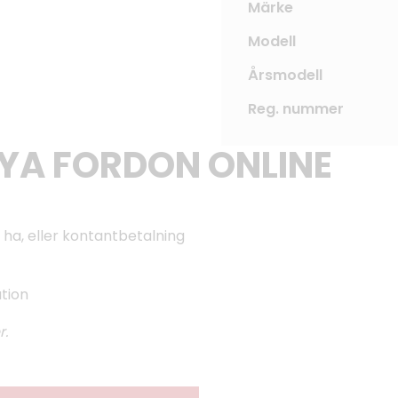
Märke
Modell
Årsmodell
Reg. nummer
NYA FORDON ONLINE
 ha, eller kontantbetalning
ation
r.