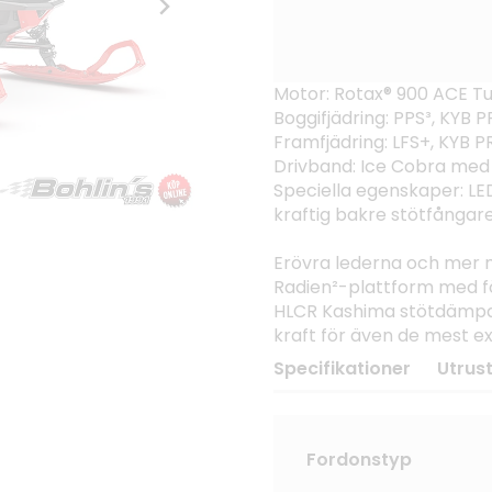
Motor: Rotax® 900 ACE T
Boggifjädring: PPS³, KY
Framfjädring: LFS+, KYB
Drivband: Ice Cobra med
Speciella egenskaper: LE
kraftig bakre stötfångare
Erövra lederna och mer
Radien²-plattform med fö
HLCR Kashima stötdämpar
kraft för även de mest 
Specifikationer
Utrus
Fordonstyp