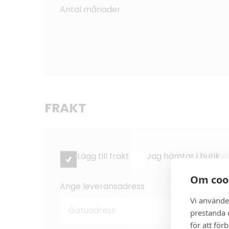
Antal månader
FRAKT
Lägg till frakt
Jag hämtar i butik
Om coo
Ange leveransadress
Vi använde
prestanda o
för att för