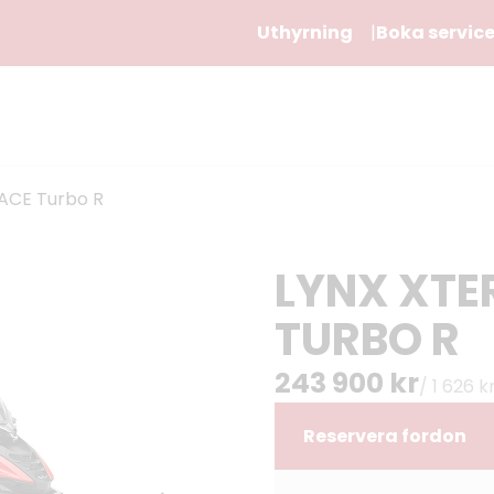
Uthyrning
Boka servic
 ACE Turbo R
LYNX XTE
TURBO R
243 900 kr
/ 1 626 
Reservera fordon