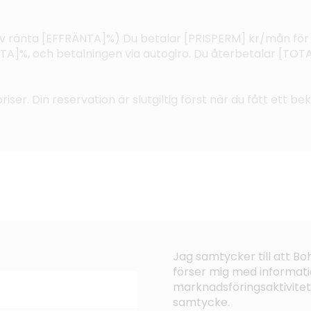
ktiv ränta [EFFRÄNTA]%) Du betalar [PRISPERM] kr/mån för
%, och betalningen via autogiro. Du återbetalar [TOTAL
riser. Din reservation är slutgiltig först när du fått ett b
Jag samtycker till att B
förser mig med informati
marknadsföringsaktivitet
samtycke.