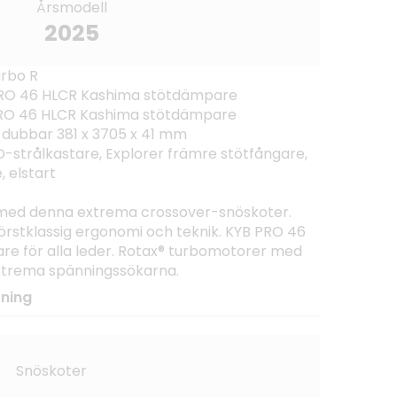
Årsmodell
2025
urbo R
B PRO 46 HLCR Kashima stötdämpare
 PRO 46 HLCR Kashima stötdämpare
 dubbar 381 x 3705 x 41 mm
D-strålkastare, Explorer främre stötfångare,
, elstart
 med denna extrema crossover-snöskoter.
rstklassig ergonomi och teknik. KYB PRO 46
e för alla leder. Rotax® turbomotorer med
extrema spänningssökarna.
tning
Snöskoter