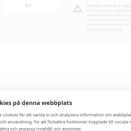
Att låna kostar penga
Om du inte kan betala til
betalningsanmärkning. De
abonnemang och få nya l
skuldrådgivningen i din
konsumentverket.se
.
kies på denna webbplats
Ange ort
r cookies för att samla in och analysera information om webbpla
ch användning, för att förbättra funktioner kopplade till sociala
bättra och anpassa innehåll och annonser.