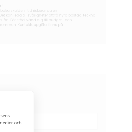
r!
lbaka skulden i tid riskerar du en
t kan leda till svårigheter att få hyra bostad, teckna
ån. För stöd, vänd dig till budget- och
 kommun. Kontaktuppgifter finns på
tsens
 medier och