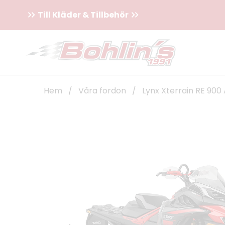
Till Kläder & Tillbehör
Hem
/
Våra fordon
/
Lynx Xterrain RE 900