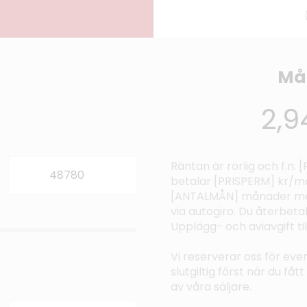
Må
2,9
Räntan är rörlig och f.n.
betalar [PRISPERM] kr/må
[ANTALMÅN] månader med
via autogiro. Du återbeta
Upplägg- och aviavgift t
Vi reserverar oss för even
slutgiltig först när du få
av våra säljare.