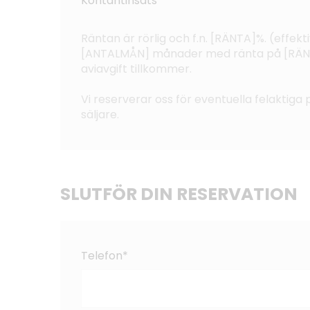
Kontantinsats
Räntan är rörlig och f.n. [RÄNTA]%. (effe
[ANTALMÅN] månader med ränta på [RÄNTA]
aviavgift tillkommer.
Vi reserverar oss för eventuella felaktiga p
säljare.
SLUTFÖR DIN RESERVATION
Telefon*