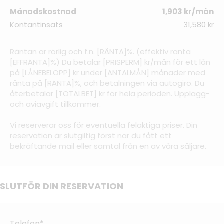
Månadskostnad
1,903 kr/mån
Kontantinsats
31,580 kr
Räntan är rörlig och f.n. [RÄNTA]%. (effektiv ränta
[EFFRÄNTA]%) Du betalar [PRISPERM] kr/mån för ett lån
på [LÅNEBELOPP] kr under [ANTALMÅN] månader med
ränta på [RÄNTA]%, och betalningen via autogiro. Du
återbetalar [TOTALBET] kr för hela perioden. Upplägg-
och aviavgift tillkommer.
Vi reserverar oss för eventuella felaktiga priser. Din
reservation är slutgiltig först när du fått ett
bekräftande mail eller samtal från en av våra säljare.
SLUTFÖR DIN RESERVATION
Telefon*