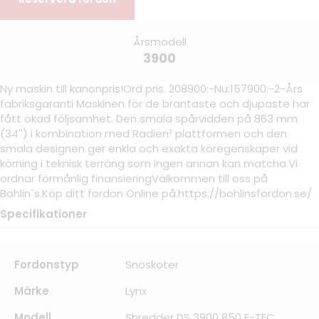
Årsmodell
3900
Ny maskin till kanonpris!Ord pris. 208900:-Nu:157900:-2-Års
fabriksgaranti Maskinen för de brantaste och djupaste har
fått ökad följsamhet. Den smala spårvidden på 863 mm
(34'') i kombination med Radien² plattformen och den
smala designen ger enkla och exakta köregenskaper vid
körning i teknisk terräng som ingen annan kan matcha.Vi
ordnar förmånlig finansieringVälkommen till oss på
Bohlin`s.Köp ditt fordon Online på.https://bohlinsfordon.se/
Specifikationer
Fordonstyp
Snöskoter
Märke
Lynx
Modell
Shredder DS 3900 850 E-TEC