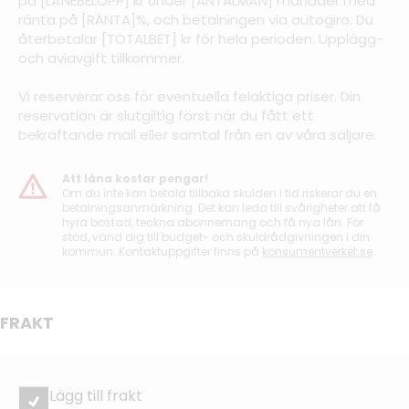
på [LÅNEBELOPP] kr under [ANTALMÅN] månader med
ränta på [RÄNTA]%, och betalningen via autogiro. Du
återbetalar [TOTALBET] kr för hela perioden. Upplägg-
och aviavgift tillkommer.
Vi reserverar oss för eventuella felaktiga priser. Din
reservation är slutgiltig först när du fått ett
bekräftande mail eller samtal från en av våra säljare.
Att låna kostar pengar!
Om du inte kan betala tillbaka skulden i tid riskerar du en
betalningsanmärkning. Det kan leda till svårigheter att få
hyra bostad, teckna abonnemang och få nya lån. För
stöd, vänd dig till budget- och skuldrådgivningen i din
kommun. Kontaktuppgifter finns på
konsumentverket.se
.
FRAKT
Lägg till frakt