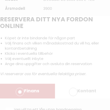
Årsmodell
3900
RESERVERA DITT NYA FORDON
ONLINE
Köpet är inte bindande för någon part
Välj finans och vilken månadskostnad du vill ha, eller
kontantbetalning
Klicka i eventuella tillbehör
Välj eventuellt inbyte
Ange dina uppgifter och avsluta din reservation
Vi reserverar oss för eventuella felaktiga priser.
Finans
Kontant
Jag vill ta ett lån utan handpenning