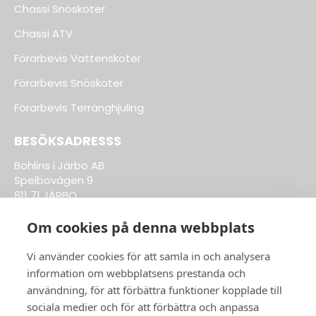
Chassi Snöskoter
Chassi ATV
Förarbevis Vattenskoter
Förarbevis Snöskoter
Förarbevis Terränghjuling
BESÖKSADRESSS
Bohlins i Järbo AB
Spelbovägen 9
811 71 JÄRBO
Om cookies på denna webbplats
Till Kläder & Tillbehör
Vi använder cookies för att samla in och analysera
information om webbplatsens prestanda och
ÖPPETTIDER BUTIK:
användning, för att förbättra funktioner kopplade till
sociala medier och för att förbättra och anpassa
Vardagar 8-17