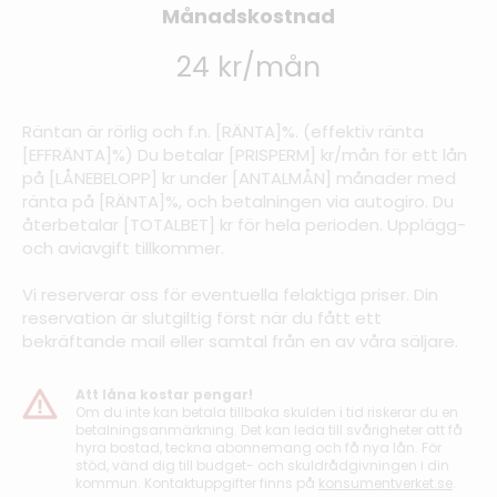
Månadskostnad
24 kr/mån
Räntan är rörlig och f.n. [RÄNTA]%. (effektiv ränta
[EFFRÄNTA]%) Du betalar [PRISPERM] kr/mån för ett lån
på [LÅNEBELOPP] kr under [ANTALMÅN] månader med
ränta på [RÄNTA]%, och betalningen via autogiro. Du
återbetalar [TOTALBET] kr för hela perioden. Upplägg-
och aviavgift tillkommer.
Vi reserverar oss för eventuella felaktiga priser. Din
reservation är slutgiltig först när du fått ett
bekräftande mail eller samtal från en av våra säljare.
Att låna kostar pengar!
Om du inte kan betala tillbaka skulden i tid riskerar du en
betalningsanmärkning. Det kan leda till svårigheter att få
hyra bostad, teckna abonnemang och få nya lån. För
stöd, vänd dig till budget- och skuldrådgivningen i din
kommun. Kontaktuppgifter finns på
konsumentverket.se
.