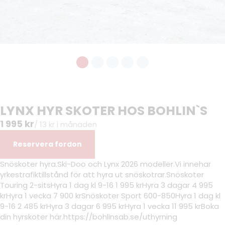
LYNX HYR SKOTER HOS BOHLIN`S
1 995 kr
/ 13 kr i månaden
Reservera fordon
Snöskoter hyra.Ski-Doo och Lynx 2026 modeller.Vi innehar
yrkestrafiktillstånd för att hyra ut snöskotrar.Snöskoter
Touring 2-sitsHyra 1 dag kl 9-16 1 995 krHyra 3 dagar 4 995
krHyra 1 vecka 7 900 krSnöskoter Sport 600-850Hyra 1 dag kl
9-16 2 485 krHyra 3 dagar 6 995 krHyra 1 vecka 11 995 krBoka
din hyrskoter här.https://bohlinsab.se/uthyrning