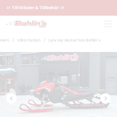
Till Kläder & Tillbehör
Hem
/
Våra fordon
/
Lynx Hyr skoter hos Bohlin`s