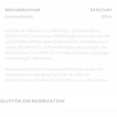
Månadskostnad
24 kr/mån
Kontantinsats
399 kr
Räntan är rörlig och f.n. [RÄNTA]%. (effektiv ränta
[EFFRÄNTA]%) Du betalar [PRISPERM] kr/mån för ett lån
på [LÅNEBELOPP] kr under [ANTALMÅN] månader med
ränta på [RÄNTA]%, och betalningen via autogiro. Du
återbetalar [TOTALBET] kr för hela perioden. Upplägg-
och aviavgift tillkommer.
Vi reserverar oss för eventuella felaktiga priser. Din
reservation är slutgiltig först när du fått ett
bekräftande mail eller samtal från en av våra säljare.
SLUTFÖR DIN RESERVATION