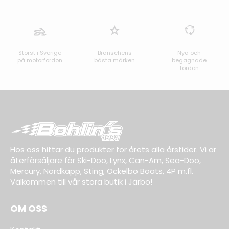
Störst i Sverige
Branschens
Nya och
på motorfordon
bästa märken
begagnade
fordon
Hos oss hittar du produkter för årets alla årstider. Vi är
återförsäljare för Ski-Doo, Lynx, Can-Am, Sea-Doo,
Mercury, Nordkapp, Sting, Ockelbo Boats, 4P m.fl.
Välkommen till vår stora butik i Järbo!
OM OSS