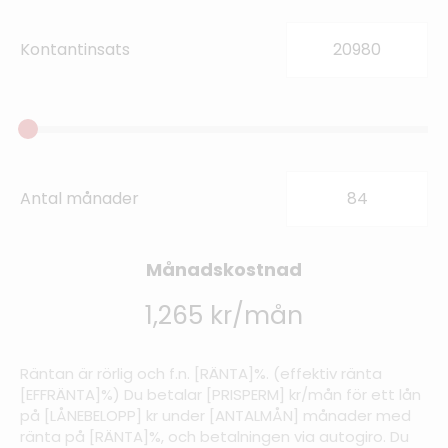
Kontantinsats
Antal månader
Månadskostnad
1,265 kr/mån
Räntan är rörlig och f.n. [RÄNTA]%. (effektiv ränta
[EFFRÄNTA]%) Du betalar [PRISPERM] kr/mån för ett lån
på [LÅNEBELOPP] kr under [ANTALMÅN] månader med
ränta på [RÄNTA]%, och betalningen via autogiro. Du