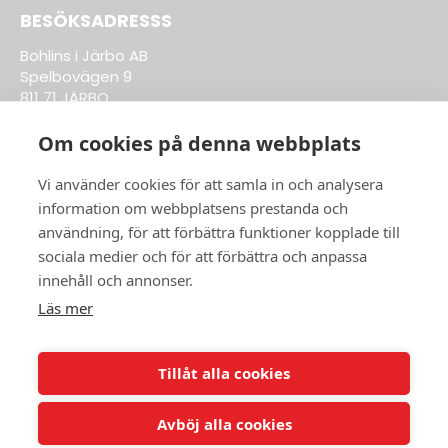
BESÖKSADRESSS
Bohlins i Järbo AB
Spelbovägen 9
811 71 JÄRBO
Om cookies på denna webbplats
Till Kläder & Tillbehör
Vi använder cookies för att samla in och analysera
information om webbplatsens prestanda och
ÖPPETTIDER BUTIK:
användning, för att förbättra funktioner kopplade till
sociala medier och för att förbättra och anpassa
Vardagar 8-17
innehåll och annonser.
ÖPPETTIDER VERKSTAD:
Läs mer
Vardagar 8-17
info@bohlinsab.se
Tillåt alla cookies
0290-704 02
Avböj alla cookies