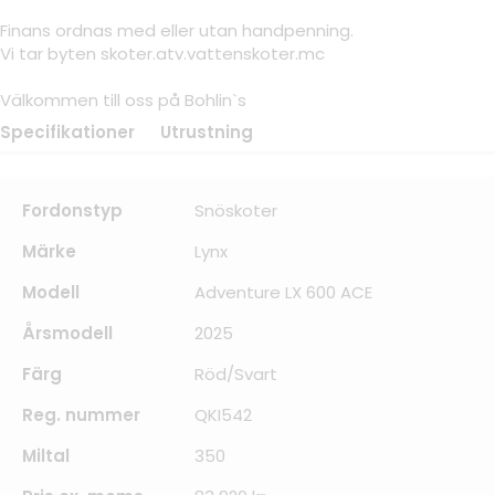
Finans ordnas med eller utan handpenning.
Vi tar byten skoter.atv.vattenskoter.mc
Välkommen till oss på Bohlin`s
Specifikationer
Utrustning
Fordonstyp
Snöskoter
Märke
Lynx
Modell
Adventure LX 600 ACE
Årsmodell
2025
Färg
Röd/Svart
Reg. nummer
QKI542
Miltal
350