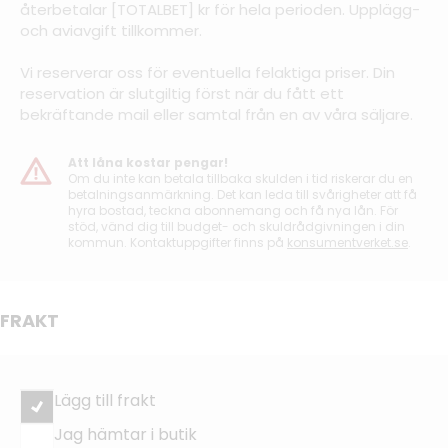
återbetalar [TOTALBET] kr för hela perioden. Upplägg-
och aviavgift tillkommer.
Vi reserverar oss för eventuella felaktiga priser. Din
reservation är slutgiltig först när du fått ett
bekräftande mail eller samtal från en av våra säljare.
Att låna kostar pengar!
Om du inte kan betala tillbaka skulden i tid riskerar du en
betalningsanmärkning. Det kan leda till svårigheter att få
hyra bostad, teckna abonnemang och få nya lån. För
stöd, vänd dig till budget- och skuldrådgivningen i din
kommun. Kontaktuppgifter finns på
konsumentverket.se
.
FRAKT
Lägg till frakt
Jag hämtar i butik