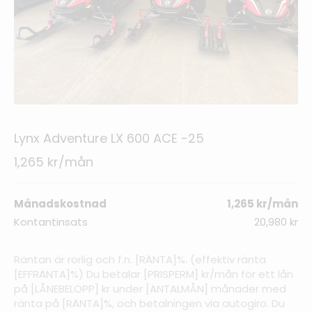
Lynx Adventure LX 600 ACE -25
1,265 kr/mån
Månadskostnad
1,265 kr/mån
Kontantinsats
20,980 kr
Räntan är rörlig och f.n. [RÄNTA]%. (effektiv ränta
[EFFRÄNTA]%) Du betalar [PRISPERM] kr/mån för ett lån
på [LÅNEBELOPP] kr under [ANTALMÅN] månader med
ränta på [RÄNTA]%, och betalningen via autogiro. Du