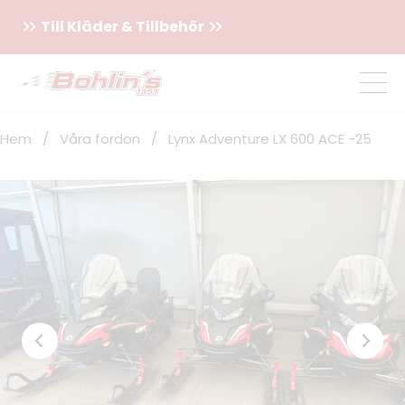
Till Kläder & Tillbehör
Hem
/
Våra fordon
/
Lynx Adventure LX 600 ACE -25