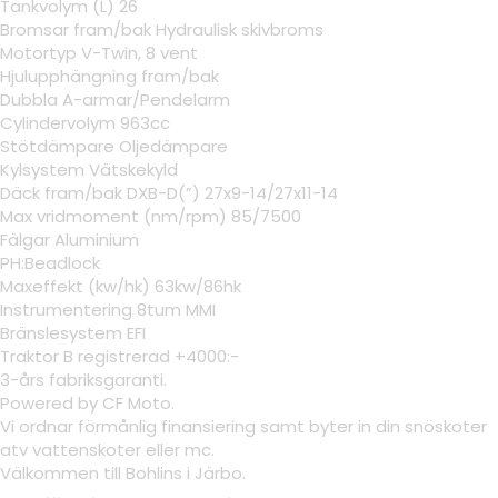
Tankvolym (L) 26
Bromsar fram/bak Hydraulisk skivbroms
Motortyp V-Twin, 8 vent
Hjulupphängning fram/bak
Dubbla A-armar/Pendelarm
Cylindervolym 963cc
Stötdämpare Oljedämpare
Kylsystem Vätskekyld
Däck fram/bak DXB-D(”) 27x9-14/27x11-14
Max vridmoment (nm/rpm) 85/7500
Fälgar Aluminium
PH:Beadlock
Maxeffekt (kw/hk) 63kw/86hk
Instrumentering 8tum MMI
Bränslesystem EFI
Traktor B registrerad +4000:-
3-års fabriksgaranti.
Powered by CF Moto.
Vi ordnar förmånlig finansiering samt byter in din snöskoter
atv vattenskoter eller mc.
Välkommen till Bohlins i Järbo.