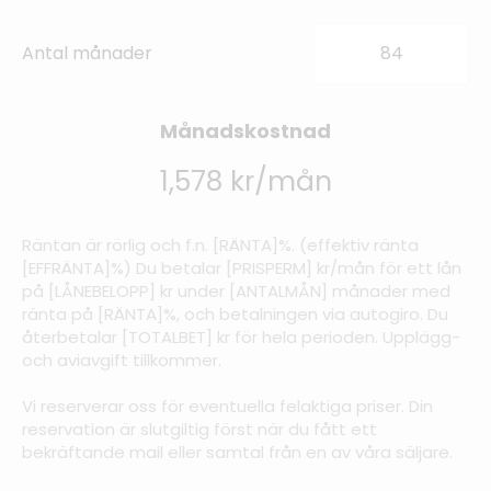
Antal månader
Månadskostnad
1,578 kr/mån
Räntan är rörlig och f.n. [RÄNTA]%. (effektiv ränta
[EFFRÄNTA]%) Du betalar [PRISPERM] kr/mån för ett lån
på [LÅNEBELOPP] kr under [ANTALMÅN] månader med
ränta på [RÄNTA]%, och betalningen via autogiro. Du
återbetalar [TOTALBET] kr för hela perioden. Upplägg-
och aviavgift tillkommer.
Vi reserverar oss för eventuella felaktiga priser. Din
reservation är slutgiltig först när du fått ett
bekräftande mail eller samtal från en av våra säljare.