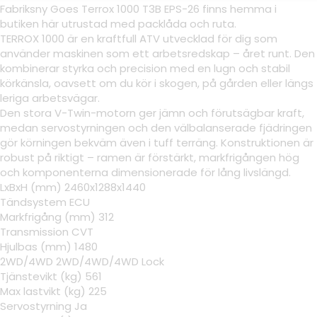
Fabriksny Goes Terrox 1000 T3B EPS-26 finns hemma i
butiken här utrustad med packlåda och ruta.
TERROX 1000 är en kraftfull ATV utvecklad för dig som
använder maskinen som ett arbetsredskap – året runt. Den
kombinerar styrka och precision med en lugn och stabil
körkänsla, oavsett om du kör i skogen, på gården eller längs
leriga arbetsvägar.
Den stora V-Twin-motorn ger jämn och förutsägbar kraft,
medan servostyrningen och den välbalanserade fjädringen
gör körningen bekväm även i tuff terräng. Konstruktionen är
robust på riktigt – ramen är förstärkt, markfrigången hög
och komponenterna dimensionerade för lång livslängd.
LxBxH (mm) 2460x1288x1440
Tändsystem ECU
Markfrigång (mm) 312
Transmission CVT
Hjulbas (mm) 1480
2WD/4WD 2WD/4WD/4WD Lock
Tjänstevikt (kg) 561
Max lastvikt (kg) 225
Servostyrning Ja