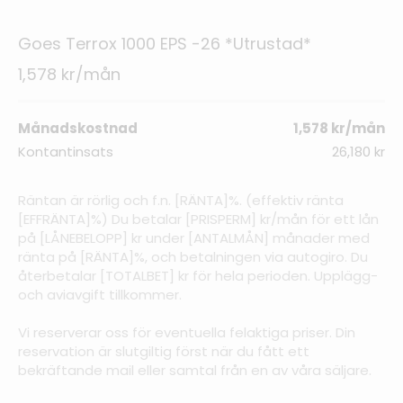
Goes Terrox 1000 EPS -26 *Utrustad*
1,578 kr/mån
Månadskostnad
1,578 kr/mån
Kontantinsats
26,180 kr
Räntan är rörlig och f.n. [RÄNTA]%. (effektiv ränta
[EFFRÄNTA]%) Du betalar [PRISPERM] kr/mån för ett lån
på [LÅNEBELOPP] kr under [ANTALMÅN] månader med
ränta på [RÄNTA]%, och betalningen via autogiro. Du
återbetalar [TOTALBET] kr för hela perioden. Upplägg-
och aviavgift tillkommer.
Vi reserverar oss för eventuella felaktiga priser. Din
reservation är slutgiltig först när du fått ett
bekräftande mail eller samtal från en av våra säljare.