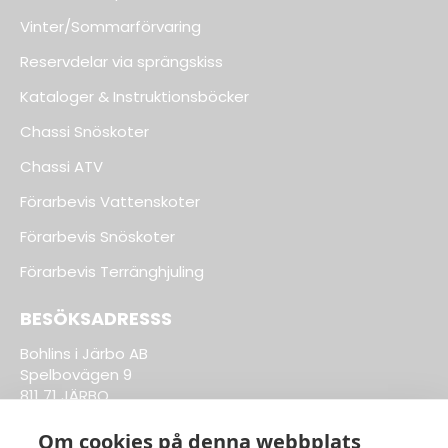
Vinter/Sommarförvaring
Reservdelar via sprängskiss
Kataloger & Instruktionsböcker
Chassi Snöskoter
Chassi ATV
Förarbevis Vattenskoter
Förarbevis Snöskoter
Förarbevis Terränghjuling
BESÖKSADRESSS
Bohlins i Järbo AB
Spelbovägen 9
811 71 JÄRBO
Om cookies på denna webbplats