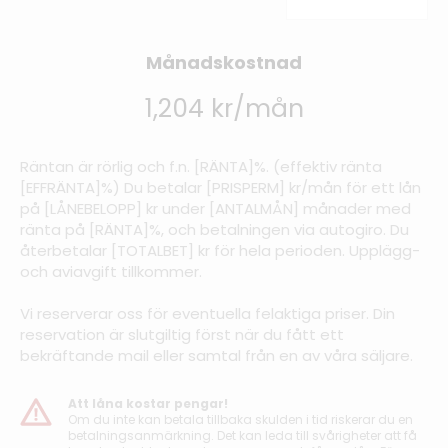
Månadskostnad
1,204 kr/mån
Räntan är rörlig och f.n. [RÄNTA]%. (effektiv ränta
[EFFRÄNTA]%) Du betalar [PRISPERM] kr/mån för ett lån
på [LÅNEBELOPP] kr under [ANTALMÅN] månader med
ränta på [RÄNTA]%, och betalningen via autogiro. Du
återbetalar [TOTALBET] kr för hela perioden. Upplägg-
och aviavgift tillkommer.
Vi reserverar oss för eventuella felaktiga priser. Din
reservation är slutgiltig först när du fått ett
bekräftande mail eller samtal från en av våra säljare.
Att låna kostar pengar!
Om du inte kan betala tillbaka skulden i tid riskerar du en
betalningsanmärkning. Det kan leda till svårigheter att få