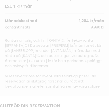
1,204 kr/mån
Månadskostnad
1,204 kr/mån
Kontantinsats
19,980 kr
Räntan är rörlig och f.n. [RÄNTA]%. (effektiv ränta
[EFFRÄNTA]%) Du betalar [PRISPERM] kr/mån för ett lån
på [LÅNEBELOPP] kr under [ANTALMÅN] månader med
ränta på [RÄNTA]%, och betalningen via autogiro. Du
återbetalar [TOTALBET] kr för hela perioden. Upplägg-
och aviavgift tillkommer.
Vi reserverar oss för eventuella felaktiga priser. Din
reservation är slutgiltig först när du fått ett
bekräftande mail eller samtal från en av våra säljare.
SLUTFÖR DIN RESERVATION