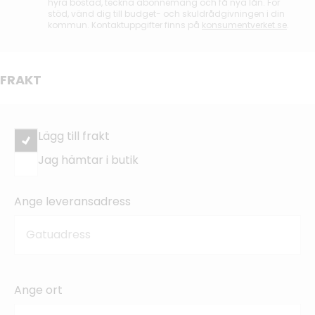
hyra bostad, teckna abonnemang och få nya lån. För
stöd, vänd dig till budget- och skuldrådgivningen i din
kommun. Kontaktuppgifter finns på
konsumentverket.se
.
FRAKT
Lägg till frakt
Jag hämtar i butik
Ange leveransadress
Ange ort