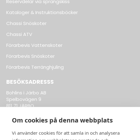
Reservdelar via sprängskiss
Kataloger & Instruktionsböcker
Chassi Snöskoter
Chassi ATV
Förarbevis Vattenskoter
Förarbevis Snöskoter
Förarbevis Terränghjuling
BESÖKSADRESSS
Bohlins i Järbo AB
Spelbovägen 9
811 71 JÄRBO
Om cookies på denna webbplats
Till Kläder & Tillbehör
Vi använder cookies för att samla in och analysera