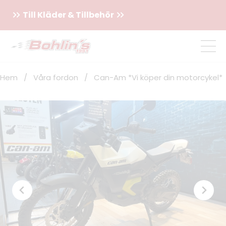
Till Kläder & Tillbehör
Hem
/
Våra fordon
/
Can-Am *Vi köper din motorcykel*