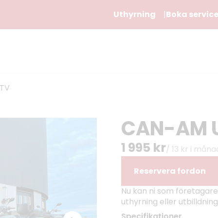
Uthyrning
Boka servic
ATV
CAN-AM 
1 995 kr
/ 13 kr i mån
Reservera fordon
Nu kan ni som företagare 
uthyrning eller utbilldnin
Specifikationer