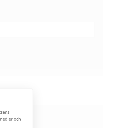
tsens
 medier och