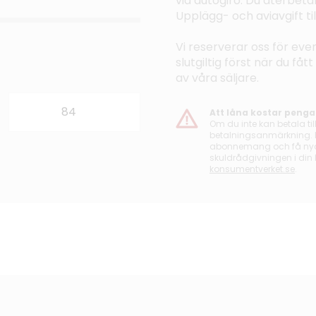
via autogiro. Du återbeta
Upplägg- och aviavgift t
Vi reserverar oss för even
slutgiltig först när du få
av våra säljare.
Att låna kostar penga
Om du inte kan betala til
betalningsanmärkning. De
abonnemang och få nya l
skuldrådgivningen i din
konsumentverket.se
.