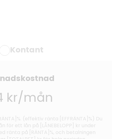
Kontant
nadskostnad
4 kr/mån
 [RÄNTA]%. (effektiv ränta [EFFRÄNTA]%) Du
n för ett lån på [LÅNEBELOPP] kr under
 ränta på [RÄNTA]%, och betalningen