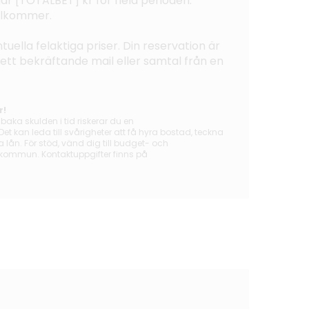
lar [TOTALBET] kr för hela perioden.
illkommer.
tuella felaktiga priser. Din reservation är
tt ett bekräftande mail eller samtal från en
r!
lbaka skulden i tid riskerar du en
t kan leda till svårigheter att få hyra bostad, teckna
ån. För stöd, vänd dig till budget- och
 kommun. Kontaktuppgifter finns på