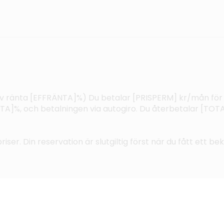
ktiv ränta [EFFRÄNTA]%) Du betalar [PRISPERM] kr/mån för
%, och betalningen via autogiro. Du återbetalar [TOTAL
riser. Din reservation är slutgiltig först när du fått ett b