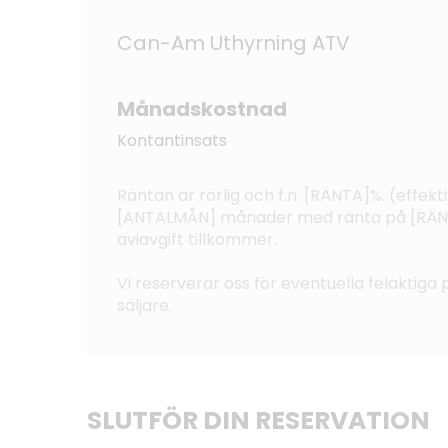
Can-Am Uthyrning ATV
Månadskostnad
Kontantinsats
Räntan är rörlig och f.n. [RÄNTA]%. (effe
[ANTALMÅN] månader med ränta på [RÄNTA]
aviavgift tillkommer.
Vi reserverar oss för eventuella felaktiga p
säljare.
SLUTFÖR DIN RESERVATION