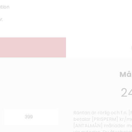
ation
r.
Må
2
Räntan är rörlig och f.n.
betalar [PRISPERM] kr/må
[ANTALMÅN] månader med