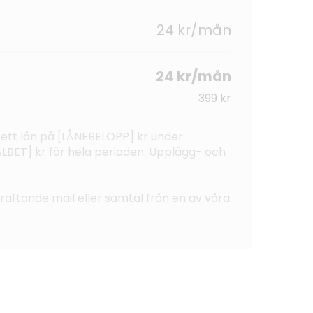
24 kr/mån
24 kr/mån
399 kr
 ett lån på [LÅNEBELOPP] kr under
BET] kr för hela perioden. Upplägg- och
ekräftande mail eller samtal från en av våra