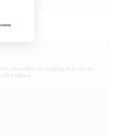
 cookies
Din reservation är slutgiltig först när du
 våra säljare.