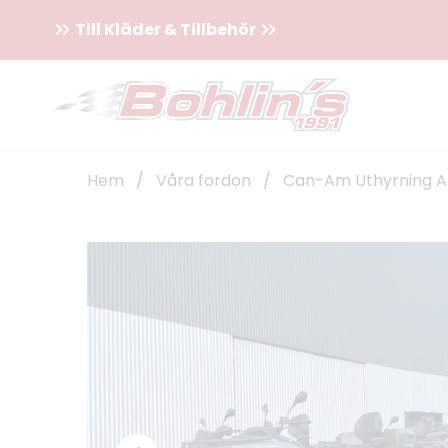
Till Kläder & Tillbehör
Hem
/
Våra fordon
/
Can-Am Uthyrning 