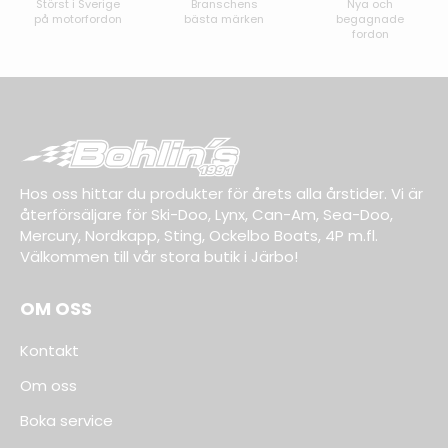
Störst i Sverige
Branschens
Nya och
på motorfordon
bästa märken
begagnade
fordon
Hos oss hittar du produkter för årets alla årstider. Vi är
återförsäljare för Ski-Doo, Lynx, Can-Am, Sea-Doo,
Mercury, Nordkapp, Sting, Ockelbo Boats, 4P m.fl.
Välkommen till vår stora butik i Järbo!
OM OSS
Kontakt
Om oss
Boka service