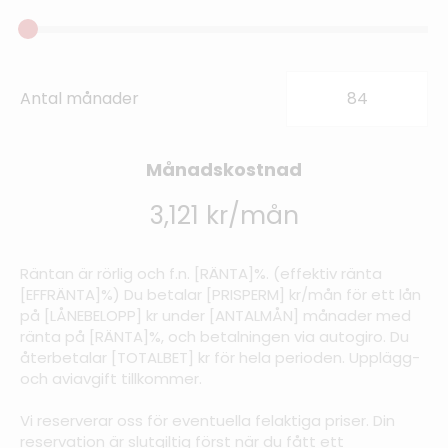
Antal månader
Månadskostnad
3,121 kr/mån
Räntan är rörlig och f.n. [RÄNTA]%. (effektiv ränta
[EFFRÄNTA]%) Du betalar [PRISPERM] kr/mån för ett lån
på [LÅNEBELOPP] kr under [ANTALMÅN] månader med
ränta på [RÄNTA]%, och betalningen via autogiro. Du
återbetalar [TOTALBET] kr för hela perioden. Upplägg-
och aviavgift tillkommer.
Vi reserverar oss för eventuella felaktiga priser. Din
reservation är slutgiltig först när du fått ett