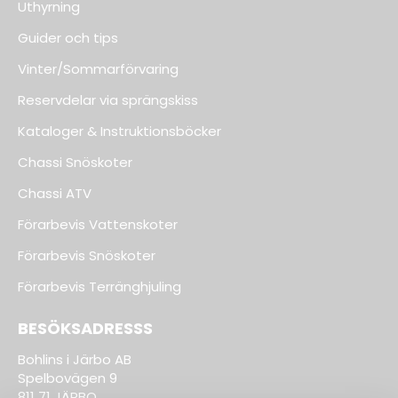
Uthyrning
Guider och tips
Vinter/Sommarförvaring
Reservdelar via sprängskiss
Kataloger & Instruktionsböcker
Chassi Snöskoter
Chassi ATV
Förarbevis Vattenskoter
Förarbevis Snöskoter
Förarbevis Terränghjuling
BESÖKSADRESSS
Bohlins i Järbo AB
Spelbovägen 9
811 71 JÄRBO