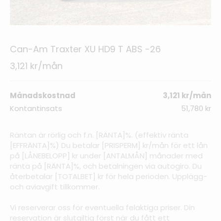
Can-Am Traxter XU HD9 T ABS -26
3,121 kr/mån
Månadskostnad
3,121 kr/mån
Kontantinsats
51,780 kr
Räntan är rörlig och f.n. [RÄNTA]%. (effektiv ränta
[EFFRÄNTA]%) Du betalar [PRISPERM] kr/mån för ett lån
på [LÅNEBELOPP] kr under [ANTALMÅN] månader med
ränta på [RÄNTA]%, och betalningen via autogiro. Du
återbetalar [TOTALBET] kr för hela perioden. Upplägg-
och aviavgift tillkommer.
Vi reserverar oss för eventuella felaktiga priser. Din
reservation är slutgiltig först när du fått ett