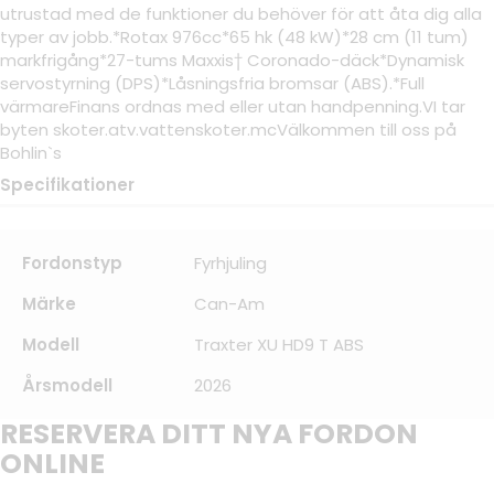
utrustad med de funktioner du behöver för att åta dig alla
typer av jobb.*Rotax 976cc*65 hk (48 kW)*28 cm (11 tum)
markfrigång*27-tums Maxxis† Coronado-däck*Dynamisk
servostyrning (DPS)*Låsningsfria bromsar (ABS).*Full
värmareFinans ordnas med eller utan handpenning.VI tar
byten skoter.atv.vattenskoter.mcVälkommen till oss på
Bohlin`s
Specifikationer
Fordonstyp
Fyrhjuling
Märke
Can-Am
Modell
Traxter XU HD9 T ABS
Årsmodell
2026
RESERVERA DITT NYA FORDON
ONLINE