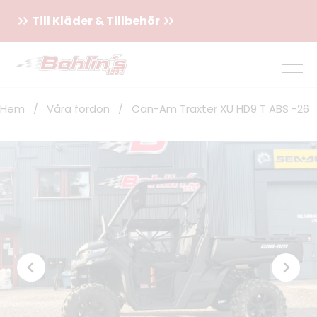
Till Kläder & Tillbehör
Hem
/
Våra fordon
/
Can-Am Traxter XU HD9 T ABS -26