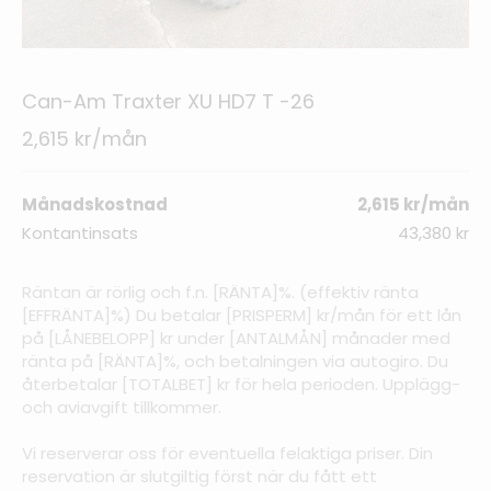
Can-Am Traxter XU HD7 T -26
2,615 kr/mån
Månadskostnad
2,615 kr/mån
Kontantinsats
43,380 kr
Räntan är rörlig och f.n. [RÄNTA]%. (effektiv ränta
[EFFRÄNTA]%) Du betalar [PRISPERM] kr/mån för ett lån
på [LÅNEBELOPP] kr under [ANTALMÅN] månader med
ränta på [RÄNTA]%, och betalningen via autogiro. Du
återbetalar [TOTALBET] kr för hela perioden. Upplägg-
och aviavgift tillkommer.
Vi reserverar oss för eventuella felaktiga priser. Din
reservation är slutgiltig först när du fått ett