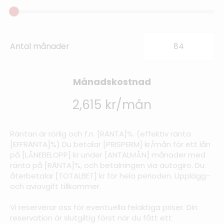
Antal månader
Månadskostnad
2,615 kr/mån
Räntan är rörlig och f.n. [RÄNTA]%. (effektiv ränta
[EFFRÄNTA]%) Du betalar [PRISPERM] kr/mån för ett lån
på [LÅNEBELOPP] kr under [ANTALMÅN] månader med
ränta på [RÄNTA]%, och betalningen via autogiro. Du
återbetalar [TOTALBET] kr för hela perioden. Upplägg-
och aviavgift tillkommer.
Vi reserverar oss för eventuella felaktiga priser. Din
reservation är slutgiltig först när du fått ett