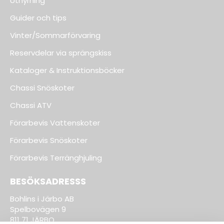
Uthyrning
Guider och tips
Vinter/Sommarförvaring
Reservdelar via sprängskiss
Kataloger & Instruktionsböcker
Chassi Snöskoter
Chassi ATV
Förarbevis Vattenskoter
Förarbevis Snöskoter
Förarbevis Terränghjuling
BESÖKSADRESSS
Bohlins i Järbo AB
Spelbovägen 9
811 71 JÄRBO