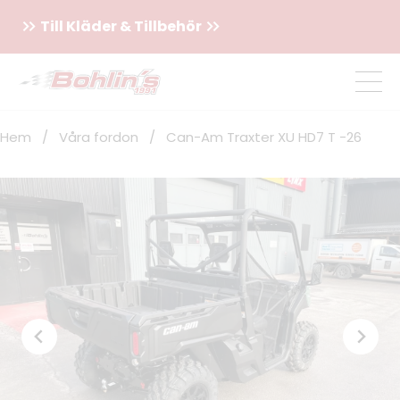
Till Kläder & Tillbehör
Hem
/
Våra fordon
/
Can-Am Traxter XU HD7 T -26