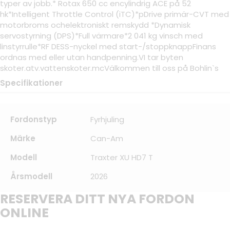
typer av jobb.* Rotax 650 cc encylindrig ACE på 52
hk*Intelligent Throttle Control (iTC)*pDrive primär-CVT med
motorbroms ochelektroniskt remskydd *Dynamisk
servostyrning (DPS)*Full värmare*2 041 kg vinsch med
linstyrrulle*RF DESS-nyckel med start-/stoppknappFinans
ordnas med eller utan handpenning.VI tar byten
skoter.atv.vattenskoter.mcVälkommen till oss på Bohlin`s
Specifikationer
Fordonstyp
Fyrhjuling
Märke
Can-Am
Modell
Traxter XU HD7 T
Årsmodell
2026
RESERVERA DITT NYA FORDON
ONLINE