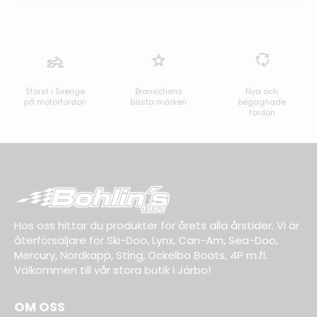
Störst i Sverige
Branschens
Nya och
på motorfordon
bästa märken
begagnade
fordon
Hos oss hittar du produkter för årets alla årstider. Vi är
återförsäljare för Ski-Doo, Lynx, Can-Am, Sea-Doo,
Mercury, Nordkapp, Sting, Ockelbo Boats, 4P m.fl.
Välkommen till vår stora butik i Järbo!
OM OSS