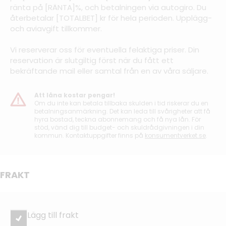
ränta på [RÄNTA]%, och betalningen via autogiro. Du
återbetalar [TOTALBET] kr för hela perioden. Upplägg-
och aviavgift tillkommer.
Vi reserverar oss för eventuella felaktiga priser. Din
reservation är slutgiltig först när du fått ett
bekräftande mail eller samtal från en av våra säljare.
Att låna kostar pengar!
Om du inte kan betala tillbaka skulden i tid riskerar du en
betalningsanmärkning. Det kan leda till svårigheter att få
hyra bostad, teckna abonnemang och få nya lån. För
stöd, vänd dig till budget- och skuldrådgivningen i din
kommun. Kontaktuppgifter finns på
konsumentverket.se
.
FRAKT
Lägg till frakt