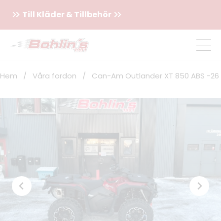
Till Kläder & Tillbehör
Hem
/
Våra fordon
/
Can-Am Outlander XT 850 ABS -26