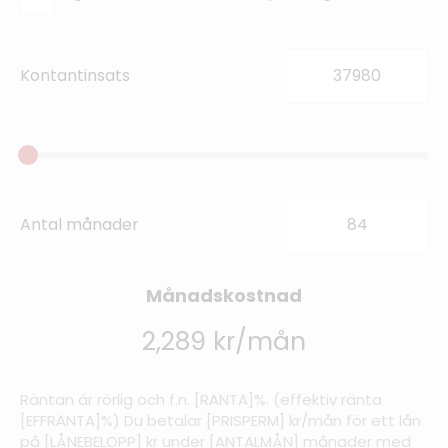
Kontantinsats
Antal månader
Månadskostnad
2,289 kr/mån
Räntan är rörlig och f.n. [RÄNTA]%. (effektiv ränta
[EFFRÄNTA]%) Du betalar [PRISPERM] kr/mån för ett lån
på [LÅNEBELOPP] kr under [ANTALMÅN] månader med