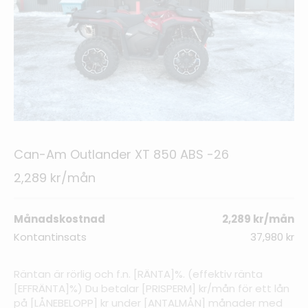
Can-Am Outlander XT 850 ABS -26
2,289 kr/mån
Månadskostnad
2,289 kr/mån
Kontantinsats
37,980 kr
Räntan är rörlig och f.n. [RÄNTA]%. (effektiv ränta
[EFFRÄNTA]%) Du betalar [PRISPERM] kr/mån för ett lån
på [LÅNEBELOPP] kr under [ANTALMÅN] månader med