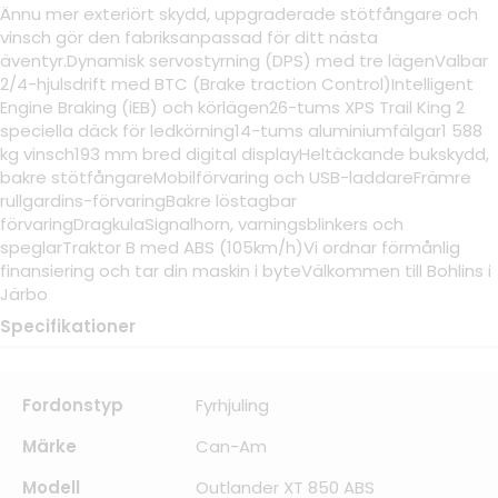
Ännu mer exteriört skydd, uppgraderade stötfångare och
vinsch gör den fabriksanpassad för ditt nästa
äventyr.Dynamisk servostyrning (DPS) med tre lägenValbar
2/4-hjulsdrift med BTC (Brake traction Control)Intelligent
Engine Braking (iEB) och körlägen26-tums XPS Trail King 2
speciella däck för ledkörning14-tums aluminiumfälgar1 588
kg vinsch193 mm bred digital displayHeltäckande bukskydd,
bakre stötfångareMobilförvaring och USB-laddareFrämre
rullgardins-förvaringBakre löstagbar
förvaringDragkulaSignalhorn, varningsblinkers och
speglarTraktor B med ABS (105km/h)Vi ordnar förmånlig
finansiering och tar din maskin i byteVälkommen till Bohlins i
Järbo
Specifikationer
Fordonstyp
Fyrhjuling
Märke
Can-Am
Modell
Outlander XT 850 ABS