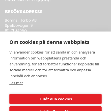
BESÖKSADRESSS
Bohlins i Järbo AB
Spelbovägen 9
811 71 JÄRBO
Om cookies på denna webbplats
Till Kläder & Tillbehör
Vi använder cookies för att samla in och analysera
information om webbplatsens prestanda och
ÖPPETTIDER BUTIK:
användning, för att förbättra funktioner kopplade till
sociala medier och för att förbättra och anpassa
Vardagar 8-17
innehåll och annonser.
ÖPPETTIDER VERKSTAD:
Läs mer
Vardagar 8-17
info@bohlinsab.se
Tillåt alla cookies
0290-704 02