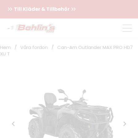
Till Kläder & Tillbehör
Hem
/
Våra fordon
/
Can-Am Outlander MAX PRO HD7
XU T