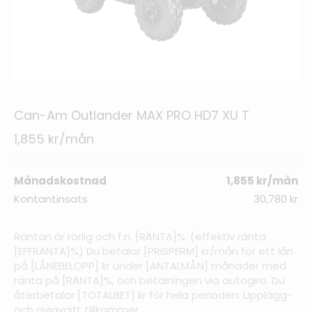
Can-Am Outlander MAX PRO HD7 XU T
1,855 kr/mån
Månadskostnad
1,855 kr/mån
Kontantinsats
30,780 kr
Räntan är rörlig och f.n. [RÄNTA]%. (effektiv ränta
[EFFRÄNTA]%) Du betalar [PRISPERM] kr/mån för ett lån
på [LÅNEBELOPP] kr under [ANTALMÅN] månader med
ränta på [RÄNTA]%, och betalningen via autogiro. Du
återbetalar [TOTALBET] kr för hela perioden. Upplägg-
och aviavgift tillkommer.