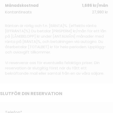
Månadskostnad
1,686 kr/mån
Kontantinsats
27,980 kr
Räntan är rörlig och f.n. [RÄNTA]%. (effektiv ränta
[EFFRÄNTA]%) Du betalar [PRISPERM] kr/mån för ett lån
på [LÅNEBELOPP] kr under [ANTALMÅN] månader med
ränta på [RÄNTA]%, och betalningen via autogiro. Du
återbetalar [TOTALBET] kr för hela perioden. Upplägg-
och aviavgift tillkommer.
Vi reserverar oss för eventuella felaktiga priser. Din
reservation är slutgiltig först när du fått ett
bekräftande mail eller samtal från en av våra säljare.
SLUTFÖR DIN RESERVATION
Telefon*