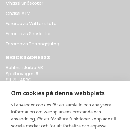
Chassi Snöskoter
Chassi ATV
Förarbevis Vattenskoter
Förarbevis Snöskoter
Förarbevis Terränghjuling
BESÖKSADRESSS
Bohlins i Järbo AB
Spelbovägen 9
811 71 JÄRBO
Om cookies på denna webbplats
Till Kläder & Tillbehör
Vi använder cookies för att samla in och analysera
information om webbplatsens prestanda och
ÖPPETTIDER BUTIK:
användning, för att förbättra funktioner kopplade till
sociala medier och för att förbättra och anpassa
Vardagar 8-17