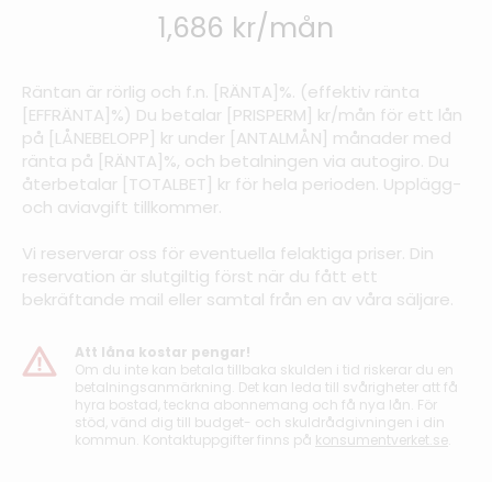
1,686 kr/mån
Räntan är rörlig och f.n. [RÄNTA]%. (effektiv ränta
[EFFRÄNTA]%) Du betalar [PRISPERM] kr/mån för ett lån
på [LÅNEBELOPP] kr under [ANTALMÅN] månader med
ränta på [RÄNTA]%, och betalningen via autogiro. Du
återbetalar [TOTALBET] kr för hela perioden. Upplägg-
och aviavgift tillkommer.
Vi reserverar oss för eventuella felaktiga priser. Din
reservation är slutgiltig först när du fått ett
bekräftande mail eller samtal från en av våra säljare.
Att låna kostar pengar!
Om du inte kan betala tillbaka skulden i tid riskerar du en
betalningsanmärkning. Det kan leda till svårigheter att få
hyra bostad, teckna abonnemang och få nya lån. För
stöd, vänd dig till budget- och skuldrådgivningen i din
kommun. Kontaktuppgifter finns på
konsumentverket.se
.