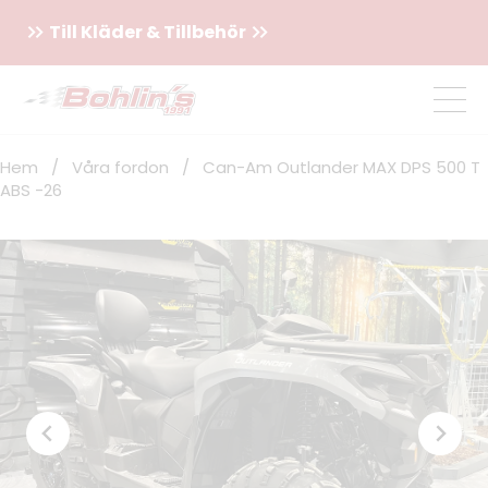
Till Kläder & Tillbehör
Hem
/
Våra fordon
/
Can-Am Outlander MAX DPS 500 T
ABS -26