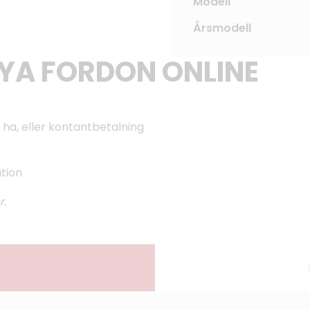
Modell
Årsmodell
NYA FORDON ONLINE
 ha, eller kontantbetalning
ation
r.