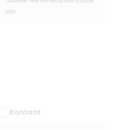
Outlander Max 6X6 Backcountry 1000R
1000
Kontant