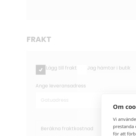
FRAKT
Lägg till frakt
Jag hämtar i butik
Ange leveransadress
Om coo
Vi använde
prestanda o
Beräkna fraktkostnad
Rensa
för att för