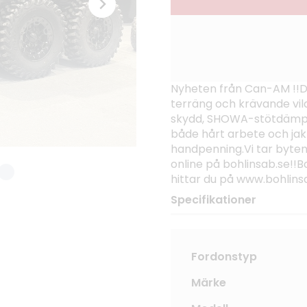
Nyheten från Can-AM !!D
terräng och krävande vil
skydd, SHOWA-stötdämpa
både hårt arbete och jak
handpenning.Vi tar byten
online på bohlinsab.se!!B
hittar du på www.bohlins
Specifikationer
Fordonstyp
Märke