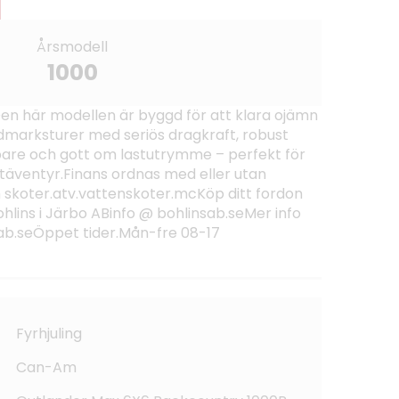
Årsmodell
1000
en här modellen är byggd för att klara ojämn
dmarksturer med seriös dragkraft, robust
re och gott om lastutrymme – perfekt för
täventyr.Finans ordnas med eller utan
 skoter.atv.vattenskoter.mcKöp ditt fordon
ohlins i Järbo ABinfo @ bohlinsab.seMer info
ab.seÖppet tider.Mån-fre 08-17
Fyrhjuling
Can-Am