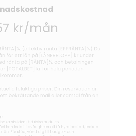
nadskostnad
157 kr/mån
 [RÄNTA]%. (effektiv ränta [EFFRÄNTA]%) Du
n för ett lån på [LÅNEBELOPP] kr under
 ränta på [RÄNTA]%, och betalningen
lar [TOTALBET] kr för hela perioden.
illkommer.
tuella felaktiga priser. Din reservation är
tt ett bekräftande mail eller samtal från en
r!
lbaka skulden i tid riskerar du en
t kan leda till svårigheter att få hyra bostad, teckna
ån. För stöd, vänd dig till budget- och