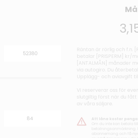
Må
3,
Räntan är rörlig och f.n.
betalar [PRISPERM] kr/må
[ANTALMÅN] månader med
via autogiro. Du återbeta
Upplägg- och aviavgift t
Vi reserverar oss för even
slutgiltig först när du få
av våra säljare.
Att låna kostar penga
Om du inte kan betala til
betalningsanmärkning. De
abonnemang och få nya l