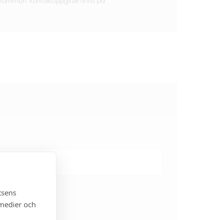
 kommun. Kontaktuppgifter finns på
tsens
 medier och