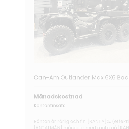
Can-Am Outlander Max 6X6 Back
Månadskostnad
Kontantinsats
Räntan är rörlig och f.n. [RÄNTA]%. (effe
[ANTALMÅN] månader med ränta på [RÄNTA]