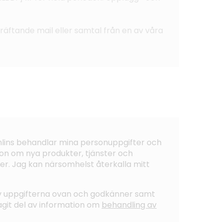
ekräftande mail eller samtal från en av våra
ohlins behandlar mina personuppgifter och
on om nya produkter, tjänster och
er. Jag kan närsomhelst återkalla mitt
av uppgifterna ovan och godkänner samt
tagit del av information om
behandling av