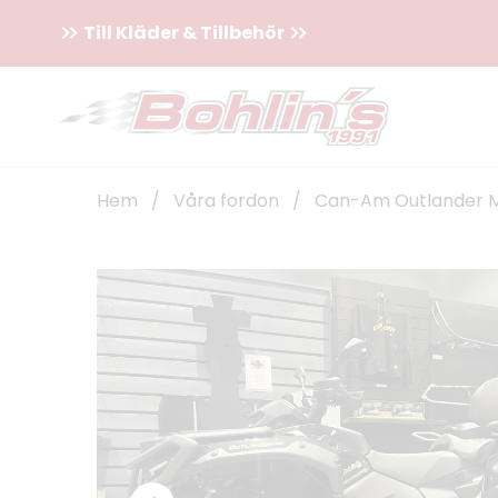
Till Kläder & Tillbehör
Hem
/
Våra fordon
/
Can-Am Outlander M