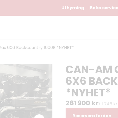
Uthyrning
Boka servic
ax 6X6 Backcountry 1000R *NYHET*
CAN-AM 
6X6 BAC
*NYHET*
261 900 kr
/ 1 746 k
Reservera fordon