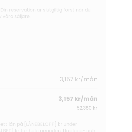
Din reservation är slutgiltig först när du
 våra säljare.
3,157 kr/mån
3,157 kr/mån
52,380 kr
 ett lån på [LÅNEBELOPP] kr under
BET] kr för hela perioden. Upplägg- och