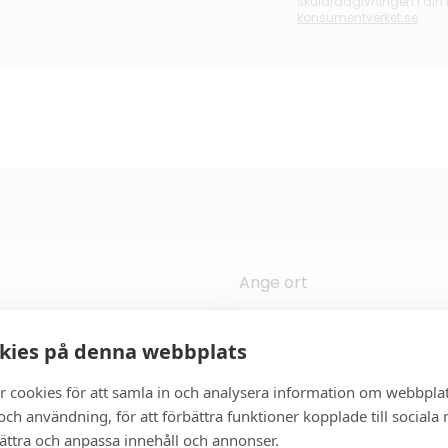
skuldrådgivningen i din
konsumentverket.se
.
Ange ort
kies på denna webbplats
r cookies för att samla in och analysera information om webbpla
ch användning, för att förbättra funktioner kopplade till sociala
bättra och anpassa innehåll och annonser.