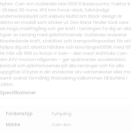
Nyhet: Can-Am Outlander Max 1000 R Backcountry Traktor B
-26.Med 30-tums XPS Iron Force-däck, fullständigt
underredesskydd och exklusiv MultiCam Black-design är
detta en modell som sticker ut. Den klarar hinder tack vare
sin höga markfrigång och ger kraft i terrängen.Ta dig an alla
typer av terräng med självförtroende. Outlander levererar
klassledande kraft, stabilitet och transportkapacitet för att
hjälpa dig att arbeta hårdare och köra längre1000R, med 101
hk från vår 999 cc Rotax V-twin – den mest kraftfulla Can-
Am ATV-motorn någonsin – ger spännande acceleration,
kontroll och självförtroende på alla terränger och för alla
uppgifter.Vi byter in din snöskoter atv vattenskoter eller mc
samt ordnar förmånlig finansiering.Välkommen till Bohlins i
Järbo.
Specifikationer
Fordonstyp
Fyrhjuling
Märke
Can-Am