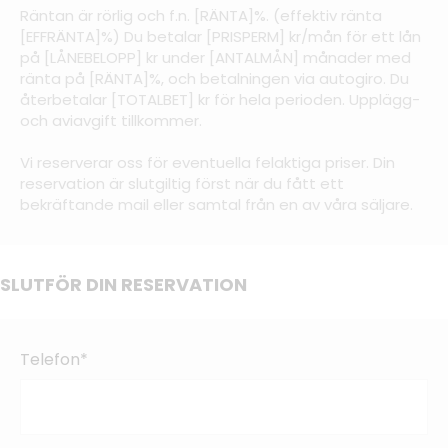
Räntan är rörlig och f.n. [RÄNTA]%. (effektiv ränta
[EFFRÄNTA]%) Du betalar [PRISPERM] kr/mån för ett lån
på [LÅNEBELOPP] kr under [ANTALMÅN] månader med
ränta på [RÄNTA]%, och betalningen via autogiro. Du
återbetalar [TOTALBET] kr för hela perioden. Upplägg-
och aviavgift tillkommer.
Vi reserverar oss för eventuella felaktiga priser. Din
reservation är slutgiltig först när du fått ett
bekräftande mail eller samtal från en av våra säljare.
SLUTFÖR DIN RESERVATION
Telefon*