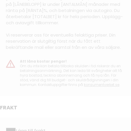
på [LÅNEBELOPP] kr under [ANTALMÅN] månader med
ränta på [RÄNTA]%, och betalningen via autogiro. Du
återbetalar [TOTALBET] kr för hela perioden. Upplägg-
och aviavgift tillkommer.
Vi reserverar oss för eventuella felaktiga priser. Din
reservation är slutgiltig först när du fått ett
bekräftande mail eller samtal från en av våra säljare.
Att låna kostar pengar!
Om du inte kan betala tillbaka skulden i tid riskerar du en
betalningsanmärkning. Det kan leda till svårigheter att få
hyra bostad, teckna abonnemang och få nya lån. För
stöd, vänd dig till budget- och skuldrådgivningen i din
kommun. Kontaktuppgifter finns på
konsumentverket.se
.
FRAKT
Lägg till frakt