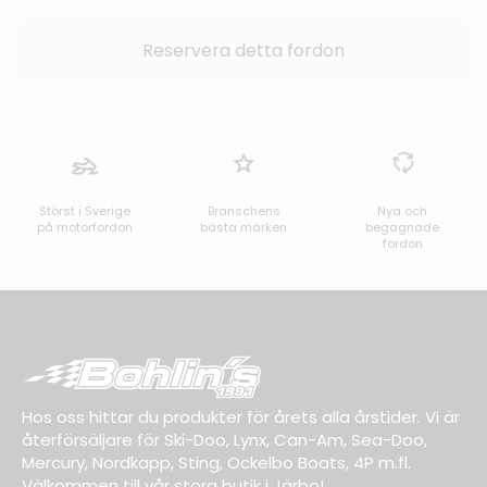
Störst i Sverige
Branschens
Nya och
på motorfordon
bästa märken
begagnade
fordon
Hos oss hittar du produkter för årets alla årstider. Vi är
återförsäljare för Ski-Doo, Lynx, Can-Am, Sea-Doo,
Mercury, Nordkapp, Sting, Ockelbo Boats, 4P m.fl.
Välkommen till vår stora butik i Järbo!