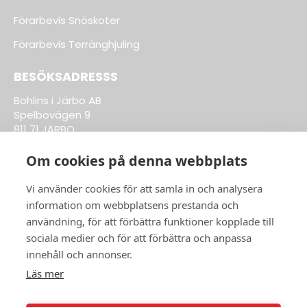
Förarbevis Snöskoter
Förarbevis Terränghjuling
BESÖKSADRESSS
Bohlins i Järbo AB
Spelbovägen 9
811 71 JÄRBO
Om cookies på denna webbplats
Till Kläder & Tillbehör
Vi använder cookies för att samla in och analysera
information om webbplatsens prestanda och
ÖPPETTIDER BUTIK:
användning, för att förbättra funktioner kopplade till
sociala medier och för att förbättra och anpassa
Vardagar 8-17
innehåll och annonser.
ÖPPETTIDER VERKSTAD:
Läs mer
Vardagar 8-17